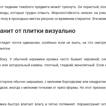
и от падения тяжёлого предмета может треснуть. Он пористый, поэ
зводы, которые трудно отмыть. Морозостойкость низкая: на ули
а полу в проходных местах рисунок со временем стирается. Эти мо
анит от плитки визуально
лядят почти одинаково, особенно если не знать, на что смотре
икетки.
боку. У обычной керамики кромка часто бывает неровной, сл
 или натуральный камень: плотный, гладкий, монолитный. Если 
 сторона обычно шершавая, с мелкими бороздками или квадратика
адкая, иногда с мелкими точками от пресс-формы. Но этот признак
ика быстро впитает влагу, и пятно потемнеет. Керамогранит ост