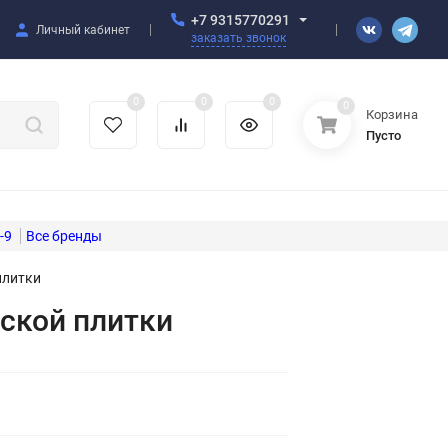
+7 9315770291
Личный кабинет
заказать звонок
0
0
0
0
Корзина
Пусто
-9
плитки
ской плитки