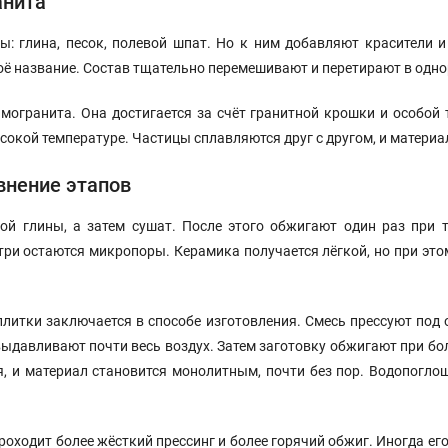
анита
ы: глина, песок, полевой шпат. Но к ним добавляют красители 
оё название. Состав тщательно перемешивают и перетирают в одно
могранита. Она достигается за счёт гранитной крошки и особой 
сокой температуре. Частицы сплавляются друг с другом, и материа
внение этапов
й глины, а затем сушат. После этого обжигают один раз при т
утри остаются микропоры. Керамика получается лёгкой, но при эт
литки заключается в способе изготовления. Смесь прессуют под
 выдавливают почти весь воздух. Затем заготовку обжигают при бо
я, и материал становится монолитным, почти без пор. Водопогло
роходит более жёсткий прессинг и более горячий обжиг. Иногда ег