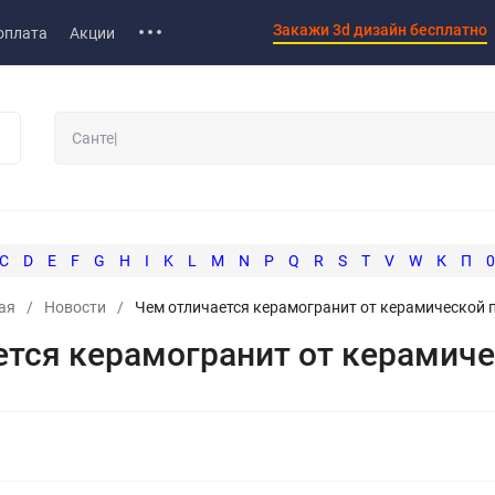
Закажи 3d дизайн бесплатно
оплата
Акции
C
D
E
F
G
H
I
K
L
M
N
P
Q
R
S
T
V
W
К
П
0
ая
/
Новости
/
Чем отличается керамогранит от керамической 
ется керамогранит от керамиче