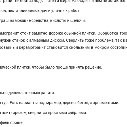
ранит не боится воды, пятен и жира. Разводы на нём не остаются.
ов, неотапливаемых дач и уличных работ.
страшны моющие средства, кислоты и щёлочи.
могранит стоит заметно дороже обычной плитки. Обработка треб
нужен станок с алмазным диском. Сверлить тоже проблема, так ка
ированный керамогранит становится скользким в мокром состояни
ической плитки, чтобы было проще принять решение.
льно дешевле керамогранита.
тур. Есть варианты под мрамор, дерево, бетон, с орнаментами.
 плиткорезом, сверлится простыми свёрлами.
афель проще.