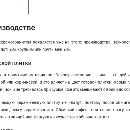
изводстве
ерамогранитом появляется уже на этапе производства. Технолог
плотным, хрупким или почти вечным.
ской плитки
х и понятных материалов. Основу составляет глина – её добы
ой или коричневой, и это влияет на цвет готовой плитки. Кроме г
чной и не трескалась при сушке. Всё это смешивают с водой до сос
ческую керамическую плитку не кладут, поэтому после обжиг
иже, чем у керамогранита. Обычный кафель впитывает влагу и м
 стен в ванной или фартука на кухне этого обычно хватает.