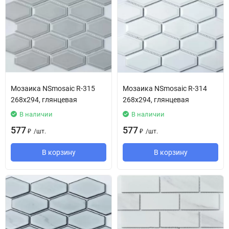
Мозаика NSmosaic R-315
Мозаика NSmosaic R-314
268x294, глянцевая
268x294, глянцевая
В наличии
В наличии
577
577
/
шт.
/
шт.
₽
₽
В корзину
В корзину