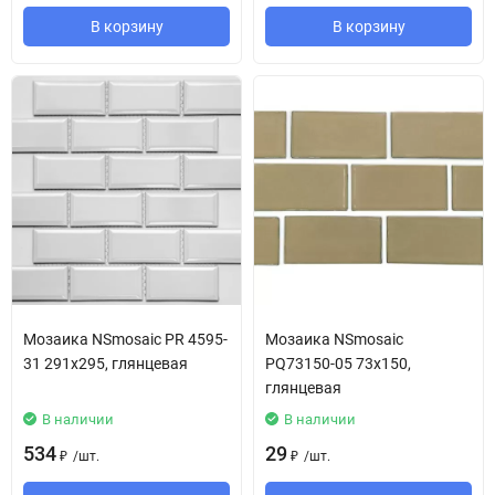
В корзину
В корзину
Мозаика NSmosaic PR 4595-
Мозаика NSmosaic
31 291х295, глянцевая
PQ73150-05 73х150,
глянцевая
В наличии
В наличии
534
29
/
шт.
/
шт.
₽
₽