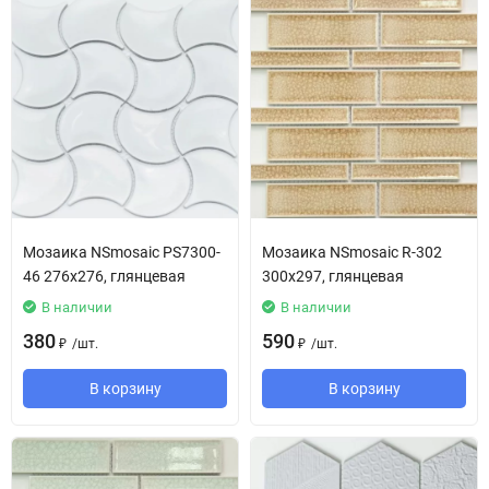
Мозаика NSmosaic PS7300-
Мозаика NSmosaic R-302
46 276х276, глянцевая
300х297, глянцевая
В наличии
В наличии
380
590
/
шт.
/
шт.
₽
₽
В корзину
В корзину