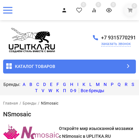
0
0
0
0
+7 9315770291
заказать звонок
КАТАЛОГ ТОВАРОВ
A
B
C
D
E
F
G
H
I
K
L
M
N
P
Q
R
S
T
V
W
К
П
0-9
Главная
/
Бренды
/
NSmosaic
NSmosaic
Откройте мир изысканной мозаики
с NSmosaic в UPLITKA.RU