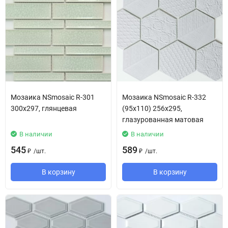
Мозаика NSmosaic R-301
Мозаика NSmosaic R-332
300х297, глянцевая
(95x110) 256х295,
глазурованная матовая
В наличии
В наличии
545
589
/
шт.
/
шт.
₽
₽
В корзину
В корзину