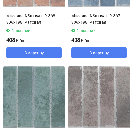
Мозаика NSmosaic R-368
Мозаика NSmosaic R-367
306x198, матовая
306x198, матовая
В наличии
В наличии
408
408
/
шт.
/
шт.
₽
₽
В корзину
В корзину