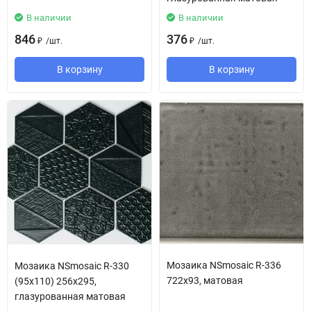
В наличии
В наличии
846
376
/
шт.
/
шт.
₽
₽
В корзину
В корзину
Мозаика NSmosaic R-336
Мозаика NSmosaic R-330
722x93, матовая
(95x110) 256х295,
глазурованная матовая