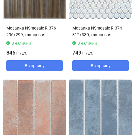
Мозаика NSmosaic R-376
Мозаика NSmosaic R-374
296x299, глянцевая
312x330, глянцевая
В наличии
В наличии
846
749
/
шт.
/
шт.
₽
₽
В корзину
В корзину