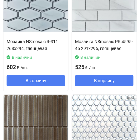
Мозаика NSmosaic R-311
Мозаика NSmosaic PR 4595-
268x294, глянцевая
45 291х295, глянцевая
В наличии
В наличии
602
525
/
шт.
/
шт.
₽
₽
В корзину
В корзину