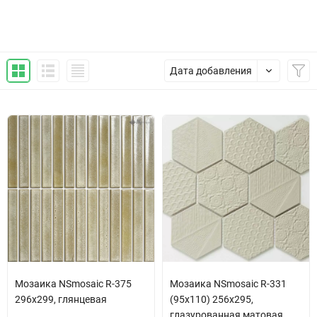
Дата добавления
Мозаика NSmosaic R-375
Мозаика NSmosaic R-331
296x299, глянцевая
(95x110) 256х295,
глазурованная матовая