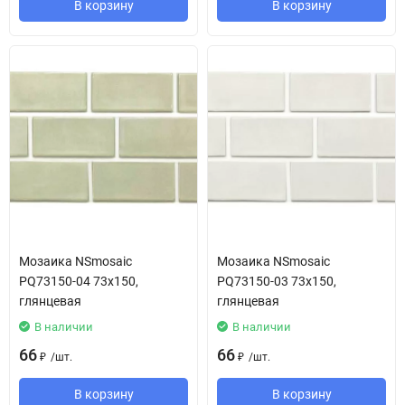
В корзину
В корзину
Мозаика NSmosaic
Мозаика NSmosaic
PQ73150-04 73х150,
PQ73150-03 73х150,
глянцевая
глянцевая
В наличии
В наличии
66
66
/
шт.
/
шт.
₽
₽
В корзину
В корзину