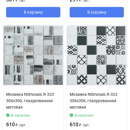
/
шт.
/
шт.
₽
₽
В корзину
В корзину
Мозаика NSmosaic R-323
Мозаика NSmosaic R-322
306х306, глазурованная
306х306, глазурованная
матовая
матовая
В наличии
В наличии
610
610
/
шт.
/
шт.
₽
₽