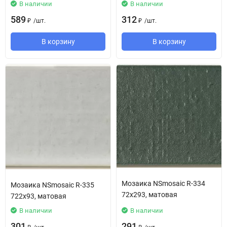
В наличии
В наличии
589
312
/
шт.
/
шт.
₽
₽
В корзину
В корзину
Мозаика NSmosaic R-334
Мозаика NSmosaic R-335
72x293, матовая
722x93, матовая
В наличии
В наличии
301
291