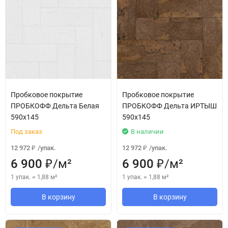
Пробковое покрытие
Пробковое покрытие
ПРОБКОФФ Дельта Белая
ПРОБКОФФ Дельта ИРТЫШ
590x145
590x145
Под заказ
В наличии
12 972
/
упак.
12 972
/
упак.
₽
₽
6 900
/
м²
6 900
/
м²
₽
₽
1 упак.
=
1,88
м²
1 упак.
=
1,88
м²
В корзину
В корзину