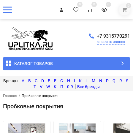
0
0
0
0
+7 9315770291
заказать звонок
КАТАЛОГ ТОВАРОВ
A
B
C
D
E
F
G
H
I
K
L
M
N
P
Q
R
S
T
V
W
К
П
0-9
Главная
/
Пробковые покрытия
Пробковые покрытия