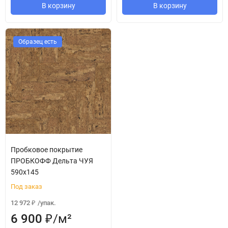
В корзину
В корзину
Образец есть
Пробковое покрытие
ПРОБКОФФ Дельта ЧУЯ
590x145
Под заказ
12 972
/
упак.
₽
6 900
/
м²
₽