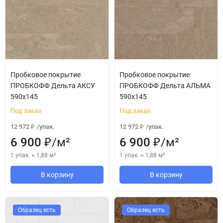
Пробковое покрытие
Пробковое покрытие
ПРОБКОФФ Дельта АКСУ
ПРОБКОФФ Дельта АЛЬМА
590x145
590x145
Под заказ
Под заказ
12 972
/
упак.
12 972
/
упак.
₽
₽
6 900
/
м²
6 900
/
м²
₽
₽
1 упак.
=
1,88
м²
1 упак.
=
1,88
м²
В корзину
В корзину
Образец есть
Образец есть