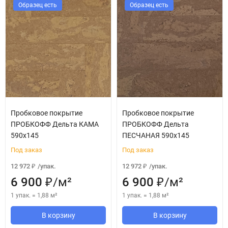
Образец есть
Образец есть
Пробковое покрытие
Пробковое покрытие
ПРОБКОФФ Дельта КАМА
ПРОБКОФФ Дельта
590x145
ПЕСЧАНАЯ 590x145
Под заказ
Под заказ
12 972
/
упак.
12 972
/
упак.
₽
₽
6 900
/
м²
6 900
/
м²
₽
₽
1 упак.
=
1,88
м²
1 упак.
=
1,88
м²
В корзину
В корзину