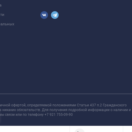
а
сти
ональных
личной офертой, определяемой положениями Статьи 437 п.2 Гражданского
та никаких обязательств. Для получения подробной информации о наличии и
ы связи или по телефону +7 921 755-09-90