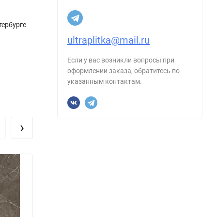
тербурге
ultraplitka@mail.ru
Если у вас возникли вопросы при
оформлении заказа, обратитесь по
указанным контактам.
›
Керамогранит Maimoon Ceramica
Керам
Dolomine Full Body Matt 60х60
TRARG
Размер, см:
60х60
Размер
Форма:
Квадрат
Форма