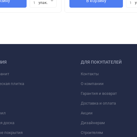
рзину
В корзину
упак.
у
1
1
НИЯ
ДЛЯ ПОКУПАТЕЛЕЙ
ранит
Контакты
еская плитка
О компании
Гарантия и возврат
Доставка и оплата
нил
Акции
я доска
Дизайнерам
ые покрытия
Строителям