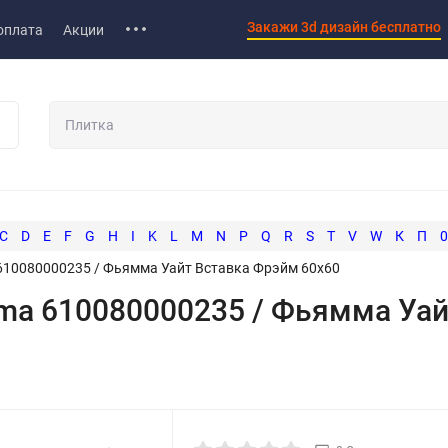
Закажи 3d дизайн бесплатно
оплата
Акции
C
D
E
F
G
H
I
K
L
M
N
P
Q
R
S
T
V
W
К
П
0
610080000235 / Фьямма Уайт Вставка Фрэйм 60x60
ma 610080000235 / Фьямма Уа