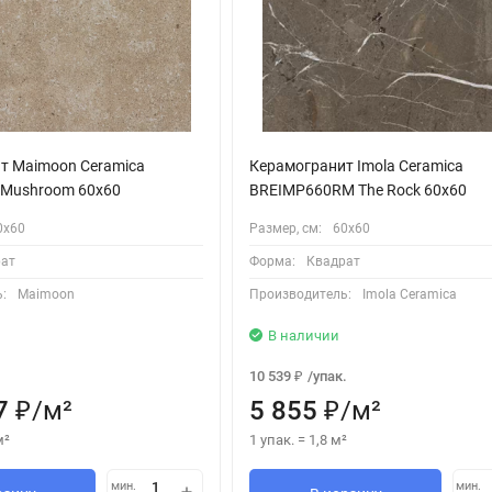
т Maimoon Ceramica
Керамогранит Imola Ceramica
e Mushroom 60x60
BREIMP660RM The Rock 60x60
0х60
Размер, см:
60х60
ат
Форма:
Квадрат
:
Maimoon
Производитель:
Imola Ceramica
В наличии
10 539
/
упак.
₽
7
/
м²
5 855
/
м²
₽
₽
м²
1 упак.
=
1,8
м²
мин.
мин.