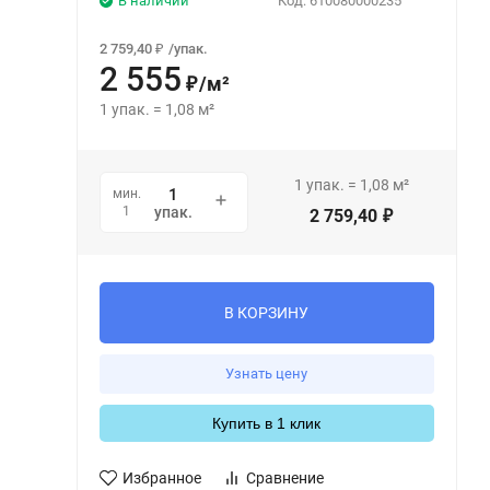
В наличии
Код:
610080000235
2 759,40
/
упак.
₽
2 555
/
м²
₽
1
упак.
=
1,08
м²
1
упак.
=
1,08
м²
мин.
1
упак.
2 759,40
₽
В КОРЗИНУ
Узнать цену
Купить в 1 клик
Избранное
Сравнение