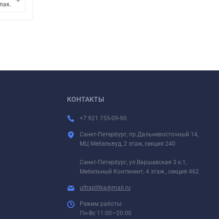
В корзину
пак.
упак.
1
КОНТАКТЫ
+7 921 755-09-90
Санкт-Петербург, пр.Дальневосточный 14,
МЦ Мебельвуд, 2 этаж, секция 240
Санкт-Петербург, ул.Варшавская 3 к.1,
Мебельный Континент, 4 этаж , секция 462
ultraplitka@mail.ru
Режим работы:
Пн-Вс 11:00—20:00