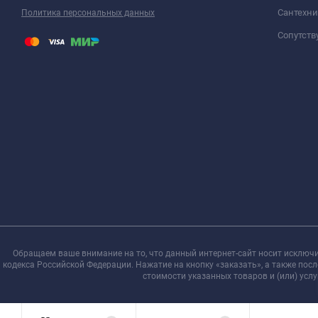
Сантехни
Политика персональных данных
Сопутст
Обращаем ваше внимание на то, что данный интернет-сайт носит исключ
кодекса Российской Федерации. Нажатие на кнопку «заказать», а также по
стоимости указанных товаров и (или) усл