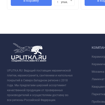
В корзину
В ко
упак.
1
КОМПА
Керамог
Керамич
UPLITKA.RU: Ведущий поставщик керамической
Мозаика
плитки, керамогранита, сантехники и напольных
Ламинат
покрытий в Северо-Западном регионе с 2018
года. Мы предлагаем широкий ассортимент
Кварцви
качественной продукции от проверенных
Паркетна
производителей и осуществляем доставку во
все регионы Российской Федерации.
Пробков