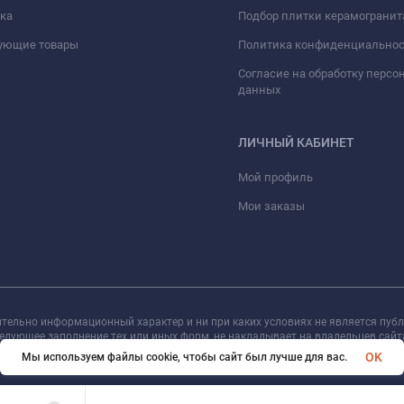
ка
Подбор плитки керамогранит
вующие товары
Политика конфиденциально
Согласие на обработку перс
данных
ЛИЧНЫЙ КАБИНЕТ
Мой профиль
Мои заказы
ительно информационный характер и ни при каких условиях не является пуб
следующее заполнение тех или иных форм, не накладывает на владельцев сай
уг, пожалуйста, обращайтесь к менеджеру сайта с помощью специальной форм
OK
Мы используем файлы cookie, чтобы сайт был лучше для вас.