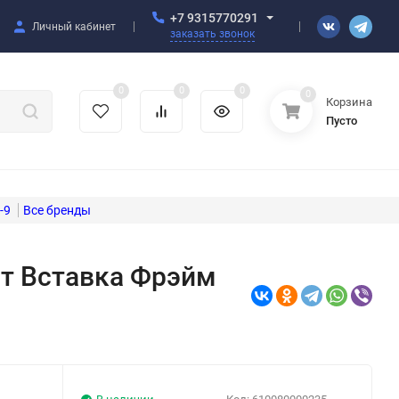
+7 9315770291
Личный кабинет
заказать звонок
0
0
0
0
Корзина
Пусто
-9
йт Вставка Фрэйм