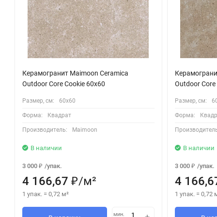
Керамогранит Maimoon Ceramica
Керамограни
Outdoor Core Cookie 60x60
Outdoor Cor
Размер, см:
60х60
Размер, см:
6
Форма:
Квадрат
Форма:
Квадр
Производитель:
Maimoon
Производитель
В наличии
В наличии
3 000
/
упак.
3 000
/
упак.
₽
₽
4 166,67
/
м²
4 166,6
₽
1 упак.
=
0,72
м²
1 упак.
=
0,72
мин.