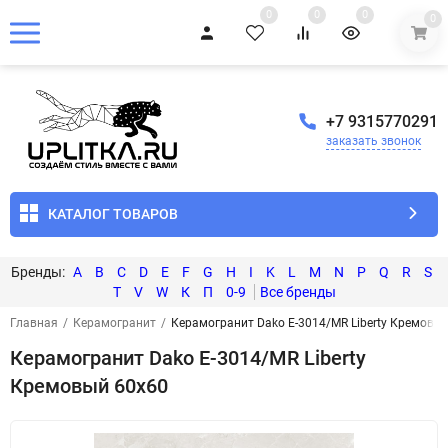
0
0
0
0
+7 9315770291
заказать звонок
КАТАЛОГ ТОВАРОВ
A
B
C
D
E
F
G
H
I
K
L
M
N
P
Q
R
S
T
V
W
К
П
0-9
Главная
/
Керамогранит
/
Керамогранит Dako E-3014/MR Liberty Кремовы
Керамогранит Dako E-3014/MR Liberty
Кремовый 60x60