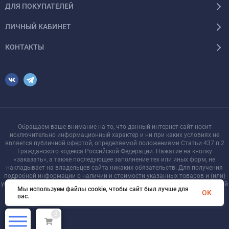
ДЛЯ ПОКУПАТЕЛЕЙ
ЛИЧНЫЙ КАБИНЕТ
КОНТАКТЫ
Обращаем ваше внимание на то, что данный интернет-сайт носит
исключительно информационный характер и ни при каких условиях не
является публичной офертой, определяемой положениями Статьи 437 п.2
Гражданского кодекса Российской Федерации. Нажатие на кнопку
«заказать», а также последующее заполнение тех или иных форм, не
накладывает на владельцев сайта никаких обязательств. Для получения
подробной информации о наличии и стоимости указанных товаров и (или)
услуг, пожалуйста, обращайтесь к менеджеру сайта с помощью специальной
Мы используем файлы cookie, чтобы сайт был лучше для
формы связи или по телефону +7 921 755-09-90
OK
вас.
0