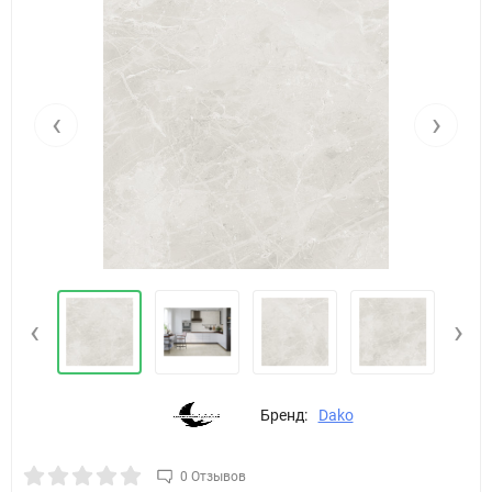
‹
›
‹
›
Бренд:
Dako
0 Отзывов