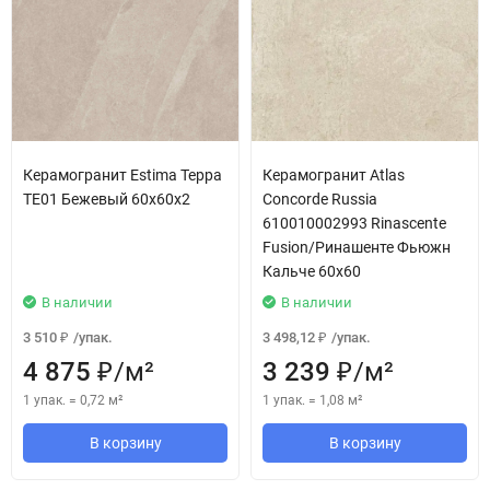
Керамогранит Estima Терра
Керамогранит Atlas
TE01 Бежевый 60x60x2
Concorde Russia
610010002993 Rinascente
Fusion/Ринашенте Фьюжн
Кальче 60x60
В наличии
В наличии
3 510
/
упак.
3 498,12
/
упак.
₽
₽
4 875
/
м²
3 239
/
м²
₽
₽
1 упак.
=
0,72
м²
1 упак.
=
1,08
м²
В корзину
В корзину