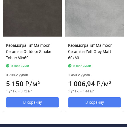
Керамогранит Maimoon
Керамогранит Maimoon
Ceramica Outdoor Smoke
Ceramica Zett Grey Matt
Tobac 60x60
60х60
В наличии
В наличии
3 708
/
упак.
1 450
/
упак.
₽
₽
5 150
/
м²
1 006,94
/
м²
₽
₽
1 упак.
=
0,72
м²
1 упак.
=
1,44
м²
В корзину
В корзину