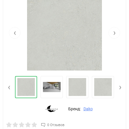
‹
›
‹
›
Бренд:
Dako
0 Отзывов