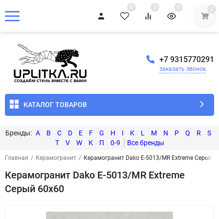
0
0
0
0
+7 9315770291
заказать звонок
КАТАЛОГ ТОВАРОВ
A
B
C
D
E
F
G
H
I
K
L
M
N
P
Q
R
S
T
V
W
К
П
0-9
Главная
/
Керамогранит
/
Керамогранит Dako E-5013/MR Extreme Серый 6
Керамогранит Dako E-5013/MR Extreme
Серый 60x60