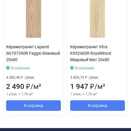
Керамогранит Laparet
Керамогранит Vitra
SG707390R Faggio бежевый
K952400R RoyalWood
20x80
Медовый Мат 20х80
В наличии
В наличии
4 382,40
/
упак.
3 426,72
/
упак.
₽
₽
2 490
/
м²
1 947
/
м²
₽
₽
1 упак.
=
1,76
м²
1 упак.
=
1,76
м²
В корзину
В корзину