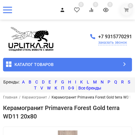
0
0
0
0
+7 9315770291
заказать звонок
КАТАЛОГ ТОВАРОВ
A
B
C
D
E
F
G
H
I
K
L
M
N
P
Q
R
S
T
V
W
К
П
0-9
Главная
/
Керамогранит
/
Керамогранит Primavera Forest Gold terra WD11
Керамогранит Primavera Forest Gold terra
WD11 20x80