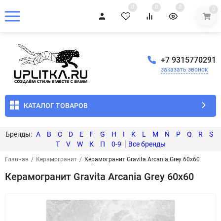
0
0
0
0
+7 9315770291
заказать звонок
КАТАЛОГ ТОВАРОВ
A
B
C
D
E
F
G
H
I
K
L
M
N
P
Q
R
S
T
V
W
К
П
0-9
Главная
/
Керамогранит
/
Керамогранит Gravita Arcania Grey 60x60
Керамогранит Gravita Arcania Grey 60x60