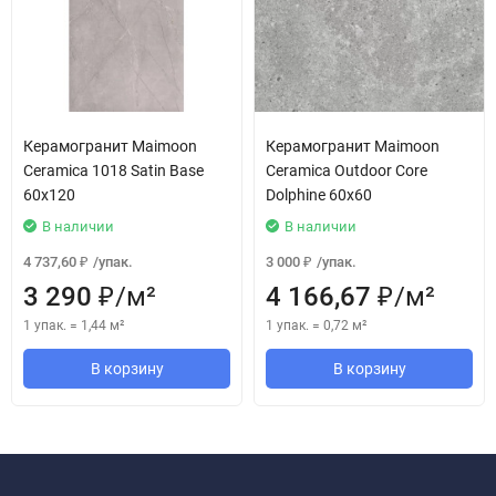
Керамогранит Maimoon
Керамогранит Maimoon
Ceramica 1018 Satin Base
Ceramica Outdoor Core
60x120
Dolphine 60x60
В наличии
В наличии
4 737,60
/
упак.
3 000
/
упак.
₽
₽
3 290
/
м²
4 166,67
/
м²
₽
₽
1 упак.
=
1,44
м²
1 упак.
=
0,72
м²
В корзину
В корзину