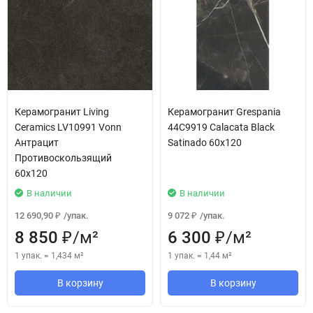
Керамогранит Living
Керамогранит Grespania
Ceramics LV10991 Vonn
44C9919 Calacata Black
Антрацит
Satinado 60x120
Противоскользящий
60x120
В наличии
В наличии
12 690,90
/
упак.
9 072
/
упак.
₽
₽
8 850
/
м²
6 300
/
м²
₽
₽
1 упак.
=
1,434
м²
1 упак.
=
1,44
м²
В корзину
В корзину