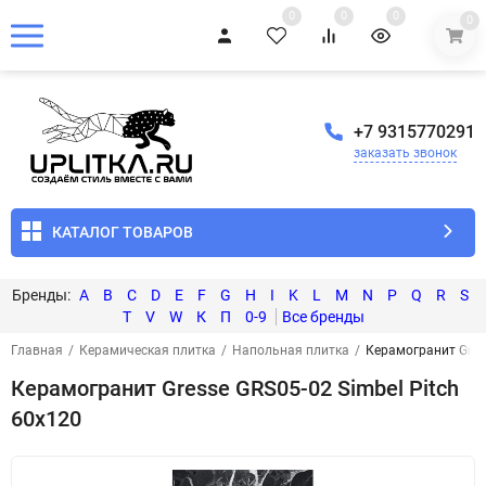
0
0
0
0
+7 9315770291
заказать звонок
КАТАЛОГ ТОВАРОВ
A
B
C
D
E
F
G
H
I
K
L
M
N
P
Q
R
S
T
V
W
К
П
0-9
Главная
/
Керамическая плитка
/
Напольная плитка
/
Керамогранит Gress
Керамогранит Gresse GRS05-02 Simbel Pitch
60x120