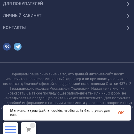
ДЛЯ ПОКУПАТЕЛЕЙ
ЛИЧНЫЙ КАБИНЕТ
КОНТАКТЫ
Обращаем ваше внимание на то, что данный интернет-сайт носит
исключительно информационный характер и ни при каких условиях не
является публичной офертой, определяемой положениями Статьи 437 п.2
Гражданского кодекса Российской Федерации. Нажатие на кнопку
«заказать», а также последующее заполнение тех или иных форм, не
накладывает на владельцев сайта никаких обязательств. Для получения
подробной информации о наличии и стоимости указанных товаров и (или)
услуг, пожалуйста, обращайтесь к менеджеру сайта с помощью специальной
Мы используем файлы cookie, чтобы сайт был лучше для
формы связи или по телефону +7 921 755-09-90
OK
вас.
0