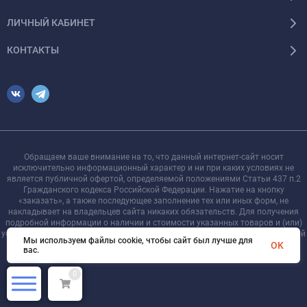
ЛИЧНЫЙ КАБИНЕТ
КОНТАКТЫ
Обращаем ваше внимание на то, что данный интернет-сайт носит
исключительно информационный характер и ни при каких условиях не
является публичной офертой, определяемой положениями Статьи 437 п.2
Гражданского кодекса Российской Федерации. Нажатие на кнопку
«заказать», а также последующее заполнение тех или иных форм, не
накладывает на владельцев сайта никаких обязательств. Для получения
подробной информации о наличии и стоимости указанных товаров и (или)
услуг, пожалуйста, обращайтесь к менеджеру сайта с помощью специальной
Мы используем файлы cookie, чтобы сайт был лучше для
формы связи или по телефону +7 921 755-09-90
OK
вас.
0