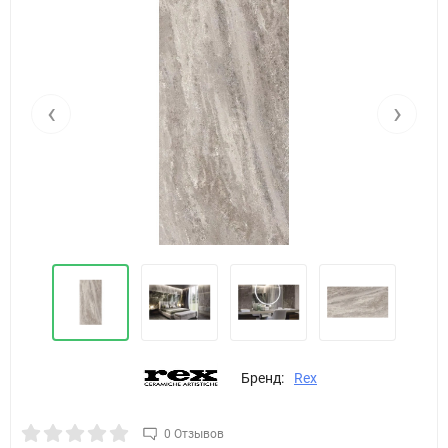
‹
›
Бренд:
Rex
0 Отзывов