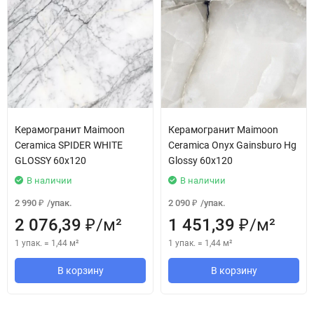
Керамогранит Maimoon
Керамогранит Maimoon
Ceramica SPIDER WHITE
Ceramica Onyx Gainsburo Hg
GLOSSY 60x120
Glossy 60х120
В наличии
В наличии
2 990
/
упак.
2 090
/
упак.
₽
₽
2 076,39
/
м²
1 451,39
/
м²
₽
₽
1 упак.
=
1,44
м²
1 упак.
=
1,44
м²
В корзину
В корзину