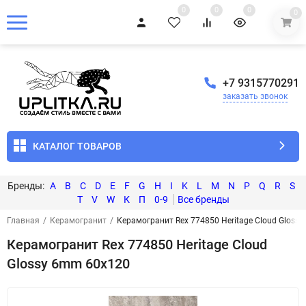
0
0
0
0
+7 9315770291
заказать звонок
КАТАЛОГ ТОВАРОВ
A
B
C
D
E
F
G
H
I
K
L
M
N
P
Q
R
S
T
V
W
К
П
0-9
Главная
/
Керамогранит
/
Керамогранит Rex 774850 Heritage Cloud Gloss
Керамогранит Rex 774850 Heritage Cloud
Glossy 6mm 60x120