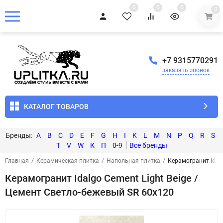
0
0
0
0
+7 9315770291
заказать звонок
КАТАЛОГ ТОВАРОВ
A
B
C
D
E
F
G
H
I
K
L
M
N
P
Q
R
S
T
V
W
К
П
0-9
Главная
/
Керамическая плитка
/
Напольная плитка
/
Керамогранит Idalg
Керамогранит Idalgo Cement Light Beige /
Цемент Светло-бежевый SR 60x120