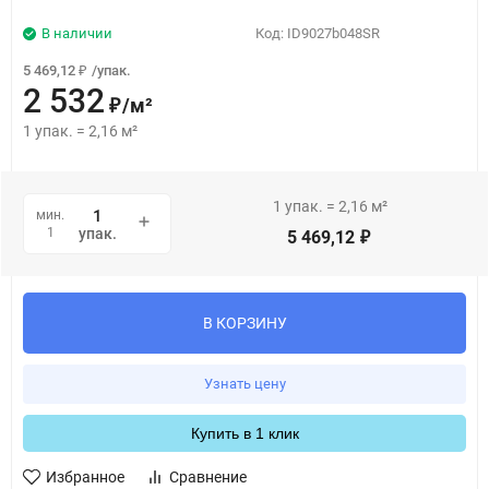
В наличии
Код:
ID9027b048SR
5 469,12
/
упак.
₽
2 532
/
м²
₽
1
упак.
=
2,16
м²
1
упак.
=
2,16
м²
мин.
1
упак.
5 469,12
₽
В КОРЗИНУ
Узнать цену
Купить в 1 клик
Избранное
Сравнение