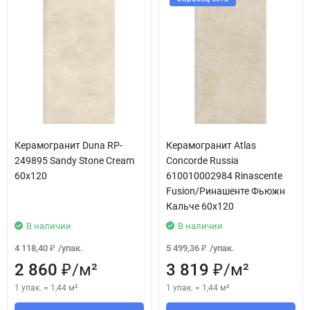
Керамогранит Duna RP-
Керамогранит Atlas
249895 Sandy Stone Cream
Concorde Russia
60х120
610010002984 Rinascente
Fusion/Ринашенте Фьюжн
Кальче 60x120
В наличии
В наличии
4 118,40
/
упак.
5 499,36
/
упак.
₽
₽
2 860
/
м²
3 819
/
м²
₽
₽
1 упак.
=
1,44
м²
1 упак.
=
1,44
м²