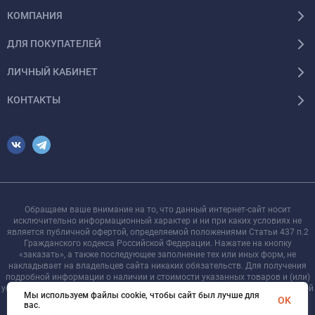
КОМПАНИЯ
ДЛЯ ПОКУПАТЕЛЕЙ
ЛИЧНЫЙ КАБИНЕТ
КОНТАКТЫ
Обращаем ваше внимание на то, что данный интернет-сайт носит
исключительно информационный характер и ни при каких условиях не
является публичной офертой, определяемой положениями Статьи 437 п.2
Гражданского кодекса Российской Федерации. Нажатие на кнопку
«заказать», а также последующее заполнение тех или иных форм, не
накладывает на владельцев сайта никаких обязательств. Для получения
подробной информации о наличии и стоимости указанных товаров и (или)
услуг, пожалуйста, обращайтесь к менеджеру сайта с помощью специальной
Мы используем файлы cookie, чтобы сайт был лучше для
формы связи или по телефону +7 921 755-09-90
OK
вас.