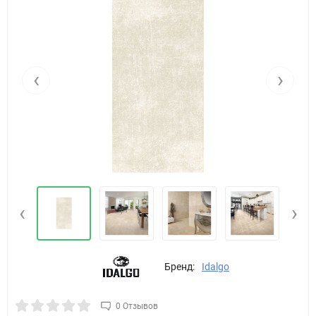
‹
›
‹
›
Бренд:
Idalgo
0 Отзывов