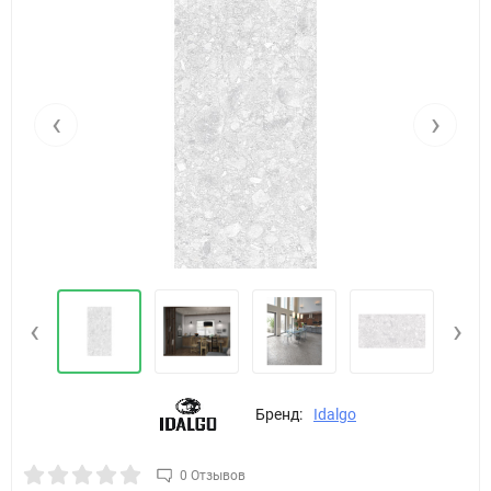
‹
›
‹
›
Бренд:
Idalgo
0 Отзывов