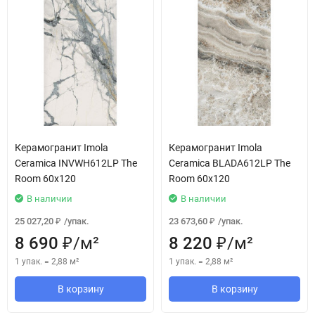
Керамогранит Imola
Керамогранит Imola
Ceramica INVWH612LP The
Ceramica BLADA612LP The
Room 60x120
Room 60x120
В наличии
В наличии
25 027,20
/
упак.
23 673,60
/
упак.
₽
₽
8 690
/
м²
8 220
/
м²
₽
₽
1 упак.
=
2,88
м²
1 упак.
=
2,88
м²
В корзину
В корзину