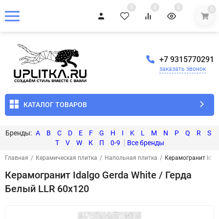
0
0
0
0
+7 9315770291
заказать звонок
КАТАЛОГ ТОВАРОВ
A
B
C
D
E
F
G
H
I
K
L
M
N
P
Q
R
S
T
V
W
К
П
0-9
Главная
/
Керамическая плитка
/
Напольная плитка
/
Керамогранит Idalg
Керамогранит Idalgo Gerda White / Герда
Белый LLR 60x120