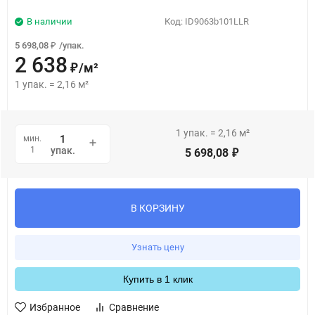
В наличии
Код:
ID9063b101LLR
5 698,08
/
упак.
₽
2 638
/
м²
₽
1
упак.
=
2,16
м²
1
упак.
=
2,16
м²
мин.
1
упак.
5 698,08
₽
В КОРЗИНУ
Узнать цену
Купить в 1 клик
Избранное
Сравнение