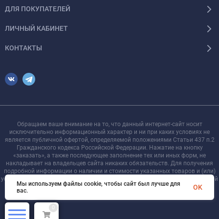
ДЛЯ ПОКУПАТЕЛЕЙ
ЛИЧНЫЙ КАБИНЕТ
КОНТАКТЫ
Обращаем ваше внимание на то, что данный интернет-сайт носит
исключительно информационный характер и ни при каких условиях не
является публичной офертой, определяемой положениями Статьи 437 п.2
Гражданского кодекса Российской Федерации. Нажатие на кнопку
«заказать», а также последующее заполнение тех или иных форм, не
накладывает на владельцев сайта никаких обязательств. Для получения
подробной информации о наличии и стоимости указанных товаров и (или)
услуг, пожалуйста, обращайтесь к менеджеру сайта с помощью специальной
Мы используем файлы cookie, чтобы сайт был лучше для
формы связи или по телефону +7 921 755-09-90
OK
вас.
0