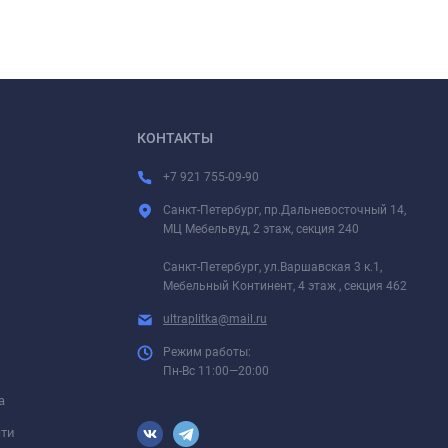
КОНТАКТЫ
+7 921 755-09-90
Санкт-Петербург, пр.Дальневосточный 14,
МЦ Мебельвуд, 2 этаж, секция 240
Санкт-Петербург, ул.Варшавская 3 к.1,
Мебельный Континент, 4 этаж , секция 462
ultraplitka@mail.ru
Режим работы:
Пн-Вс 11:00—20:00
а
сти