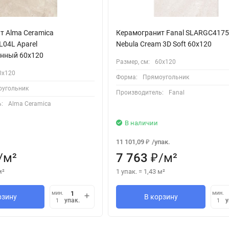
т Alma Ceramica
Керамогранит Fanal SLARGC417
04L Aparel
Nebula Cream 3D Soft 60x120
нный 60x120
Размер, см:
60х120
0х120
Форма:
Прямоугольник
угольник
Производитель:
Fanal
:
Alma Ceramica
В наличии
11 101,09
/
упак.
₽
/
м²
7 763
/
м²
₽
м²
1 упак.
=
1,43
м²
мин.
мин.
рзину
В корзину
упак.
у
1
1