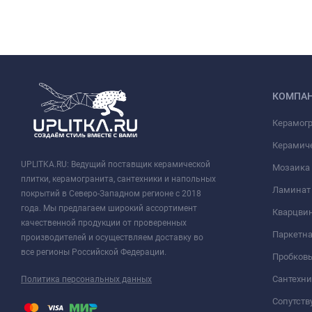
КОМПА
Керамог
Керамич
UPLITKA.RU: Ведущий поставщик керамической
Мозаика
плитки, керамогранита, сантехники и напольных
Ламинат
покрытий в Северо-Западном регионе с 2018
года. Мы предлагаем широкий ассортимент
Кварцви
качественной продукции от проверенных
Паркетна
производителей и осуществляем доставку во
все регионы Российской Федерации.
Пробков
Сантехни
Политика персональных данных
Сопутст