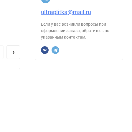
т-
ultraplitka@mail.ru
Если у вас возникли вопросы при
оформлении заказа, обратитесь по
указанным контактам.
›
Керамогранит Geotiles 78803042 Frozen
Керам
Blanco Белый 60x120
050.8
Luxgl
Размер, см:
60х120
Размер
Форма:
Прямоугольник
Форма
Производитель:
Geotiles
Произ