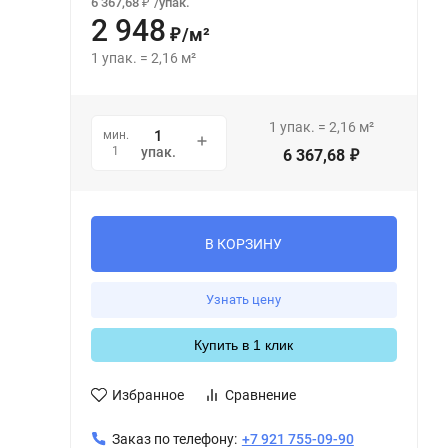
6 367,68
/
упак.
₽
2 948
/
м²
₽
1
упак.
=
2,16
м²
1
упак.
=
2,16
м²
мин.
1
упак.
6 367,68
₽
В КОРЗИНУ
Узнать цену
Купить в 1 клик
Избранное
Сравнение
Заказ по телефону:
+7 921 755-09-90