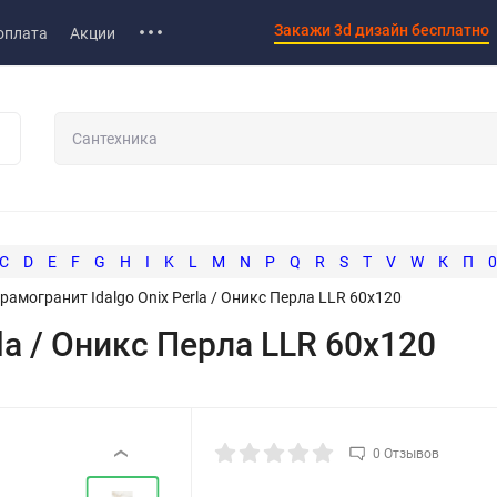
Закажи 3d дизайн бесплатно
оплата
Акции
C
D
E
F
G
H
I
K
L
M
N
P
Q
R
S
T
V
W
К
П
0
рамогранит Idalgo Onix Perla / Оникс Перла LLR 60x120
la / Оникс Перла LLR 60x120
0 Отзывов
‹