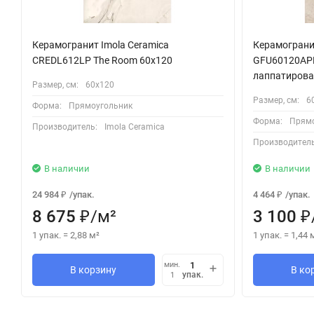
Керамогранит Imola Ceramica
Керамограни
CREDL612LP The Room 60x120
GFU60120APL
лаппатирова
Размер, см:
60х120
Размер, см:
6
Форма:
Прямоугольник
Форма:
Прямо
Производитель:
Imola Ceramica
Производитель
В наличии
В наличии
24 984
/
упак.
4 464
/
упак.
₽
₽
8 675
/
м²
3 100
₽
₽
1 упак.
=
2,88
м²
1 упак.
=
1,44
мин.
В корзину
В ко
упак.
1