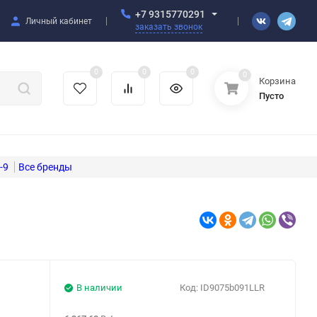
+7 9315770291
Личный кабинет
заказать звонок
0
0
0
0
Корзина
Пусто
-9
В наличии
Код:
ID9075b091LLR