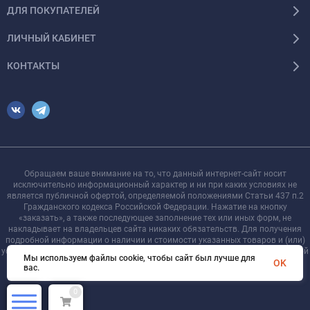
ДЛЯ ПОКУПАТЕЛЕЙ
ЛИЧНЫЙ КАБИНЕТ
КОНТАКТЫ
Обращаем ваше внимание на то, что данный интернет-сайт носит
исключительно информационный характер и ни при каких условиях не
является публичной офертой, определяемой положениями Статьи 437 п.2
Гражданского кодекса Российской Федерации. Нажатие на кнопку
«заказать», а также последующее заполнение тех или иных форм, не
накладывает на владельцев сайта никаких обязательств. Для получения
подробной информации о наличии и стоимости указанных товаров и (или)
услуг, пожалуйста, обращайтесь к менеджеру сайта с помощью специальной
Мы используем файлы cookie, чтобы сайт был лучше для
формы связи или по телефону +7 921 755-09-90
OK
вас.
0