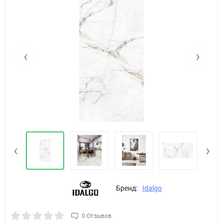
‹
›
‹
›
Бренд:
Idalgo
0 Отзывов