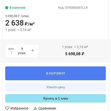
В наличии
Код:
ID9086b087LLR
5 698,08
/
упак.
₽
2 638
/
м²
₽
1
упак.
=
2,16
м²
1
упак.
=
2,16
м²
мин.
1
упак.
5 698,08
₽
В КОРЗИНУ
Узнать цену
Купить в 1 клик
Избранное
Сравнение