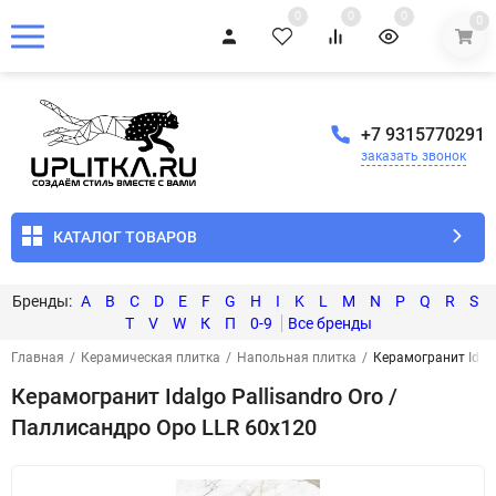
0
0
0
0
+7 9315770291
заказать звонок
КАТАЛОГ ТОВАРОВ
A
B
C
D
E
F
G
H
I
K
L
M
N
P
Q
R
S
T
V
W
К
П
0-9
Главная
/
Керамическая плитка
/
Напольная плитка
/
Керамогранит Idalg
Керамогранит Idalgo Pallisandro Oro /
Паллисандро Оро LLR 60x120