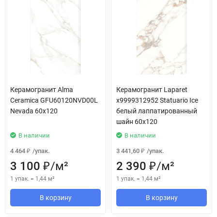
Керамогранит Alma
Керамогранит Laparet
Ceramica GFU60120NVD00L
х9999312952 Statuario Ice
Nevada 60x120
белый лаппатированный
шайн 60х120
В наличии
В наличии
4 464
/
упак.
3 441,60
/
упак.
₽
₽
3 100
/
м²
2 390
/
м²
₽
₽
1 упак.
=
1,44
м²
1 упак.
=
1,44
м²
В корзину
В корзину