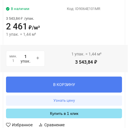
В наличии
Код:
ID9064E101MR
3 543,84
/
упак.
₽
2 461
/
м²
₽
1
упак.
=
1,44
м²
1
упак.
=
1,44
м²
мин.
1
упак.
3 543,84
₽
В КОРЗИНУ
Узнать цену
Купить в 1 клик
Избранное
Сравнение