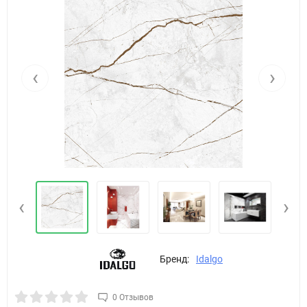
‹
›
‹
›
Бренд:
Idalgo
0 Отзывов