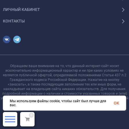
ЛИЧНЫЙ КАБИНЕТ
КОНТАКТЫ
Обращаем ваше внимание на то, что данный интернет-сайт носит
исключительно информационный характер и ни при каких условиях не
является публичной офертой, определяемой положениями Статьи 437 п.2
Гражданского кодекса Российской Федерации. Нажатие на кнопку
«заказать», а также последующее заполнение тех или иных форм, не
накладывает на владельцев сайта никаких обязательств. Для получения
подробной информации о наличии и стоимости указанных товаров и (или)
услуг, пожалуйста, обращайтесь к менеджеру сайта с помощью специальной
Мы используем файлы cookie, чтобы сайт был лучше для
формы связи или по телефону +7 921 755-09-90
OK
вас.
0