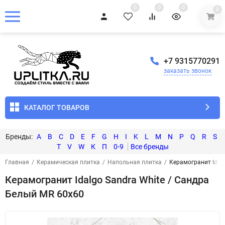
0
0
0
0
+7 9315770291
заказать звонок
КАТАЛОГ ТОВАРОВ
A
B
C
D
E
F
G
H
I
K
L
M
N
P
Q
R
S
T
V
W
К
П
0-9
Главная
/
Керамическая плитка
/
Напольная плитка
/
Керамогранит Idal
Керамогранит Idalgo Sandra White / Сандра
Белый MR 60x60