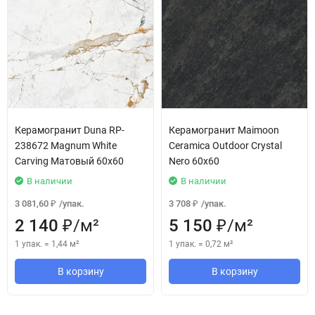
Керамогранит Duna RP-
Керамогранит Maimoon
238672 Magnum White
Ceramica Outdoor Crystal
Carving Матовый 60x60
Nero 60x60
В наличии
В наличии
3 081,60
/
упак.
3 708
/
упак.
₽
₽
2 140
/
м²
5 150
/
м²
₽
₽
1 упак.
=
1,44
м²
1 упак.
=
0,72
м²
В корзину
В корзину