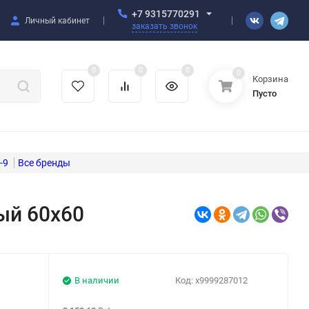
+7 9315770291
Личный кабинет
заказать звонок
0
0
0
0
Корзина
Пусто
-9
ый 60х60
В наличии
Код:
х9999287012