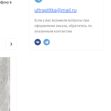
ефону в
ultraplitka@mail.ru
Если у вас возникли вопросы при
оформлении заказа, обратитесь по
указанным контактам.
›
Керамогранит Ceradim х9999304562
Керам
Ocean Singular Graphite Графитовый
Stone
Полированный 60х60
60х60
Размер, см:
60х60
Размер
Форма:
Квадрат
Форма
Производитель:
Ceradim
Произ