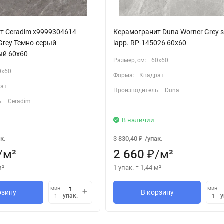
т Ceradim х9999304614
Керамогранит Duna Worner Grey 
Grey Темно-серый
lapp. RP-145026 60x60
ый 60х60
Размер, см:
60х60
0х60
Форма:
Квадрат
ат
Производитель:
Duna
:
Ceradim
В наличии
к.
3 830,40
/
упак.
₽
/
м²
2 660
/
м²
₽
м²
1 упак.
=
1,44
м²
мин.
мин.
рзину
В корзину
упак.
у
1
1