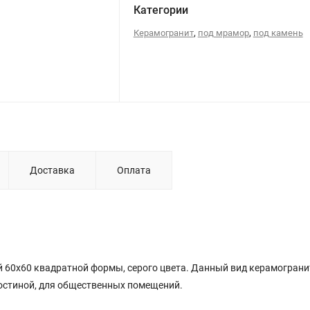
Категории
,
,
Керамогранит
под мрамор
под камень
Доставка
Оплата
й 60х60 квадратной
формы
, серого цвета. Данный вид керамограни
остиной, для общественных помещений.