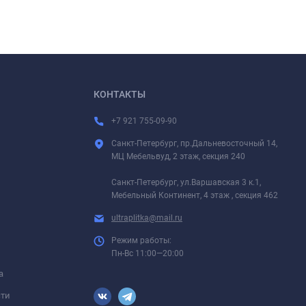
КОНТАКТЫ
+7 921 755-09-90
Санкт-Петербург, пр.Дальневосточный 14,
МЦ Мебельвуд, 2 этаж, секция 240
Санкт-Петербург, ул.Варшавская 3 к.1,
Мебельный Континент, 4 этаж , секция 462
ultraplitka@mail.ru
Режим работы:
Пн-Вс 11:00—20:00
а
сти