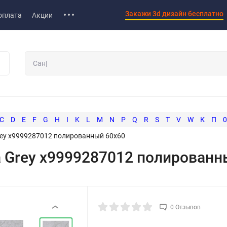
Закажи 3d дизайн бесплатно
оплата
Акции
C
D
E
F
G
H
I
K
L
M
N
P
Q
R
S
T
V
W
К
П
0
Grey х9999287012 полированный 60х60
a Grey х9999287012 полированн
0 Отзывов
‹