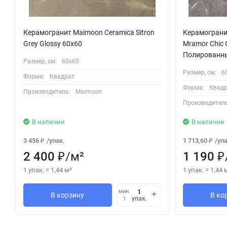
Керамогранит Maimoon Ceramica Sitron
Керамограни
Grey Glossy 60х60
Mramor Chic 
Полированн
Размер, см:
60х60
Размер, см:
6
Форма:
Квадрат
Форма:
Квадр
Производитель:
Maimoon
Производитель
В наличии
В наличии
3 456
/
упак.
1 713,60
/
упа
₽
₽
2 400
/
м²
1 190
₽
₽
1 упак.
=
1,44
м²
1 упак.
=
1,44
мин.
В корзину
В ко
упак.
1