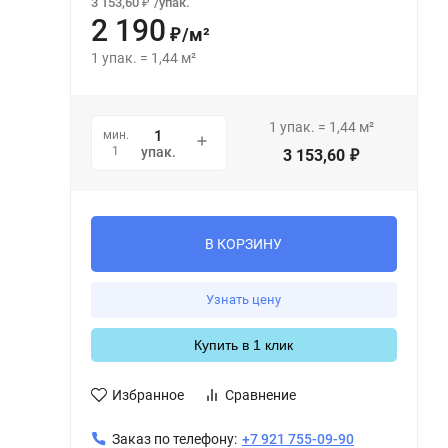
3 153,60
/
упак.
₽
2 190
/
м²
₽
1
упак.
=
1,44
м²
1
упак.
=
1,44
м²
мин.
1
упак.
3 153,60
₽
В КОРЗИНУ
Узнать цену
Купить в 1 клик
Избранное
Сравнение
Заказ по телефону:
+7 921 755-09-90