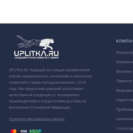
КОМПА
Керамог
Керамич
UPLITKA.RU: Ведущий поставщик керамической
Мозаика
плитки, керамогранита, сантехники и напольных
Ламинат
покрытий в Северо-Западном регионе с 2018
года. Мы предлагаем широкий ассортимент
Кварцви
качественной продукции от проверенных
Паркетна
производителей и осуществляем доставку во
все регионы Российской Федерации.
Пробков
Сантехни
Политика персональных данных
Сопутст