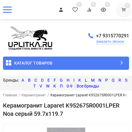
0
0
0
0
+7 9315770291
заказать звонок
КАТАЛОГ ТОВАРОВ
A
B
C
D
E
F
G
H
I
K
L
M
N
P
Q
R
S
T
V
W
К
П
0-9
Главная
/
Керамогранит
/
Керамогранит Laparet K952675R0001LPER Noa с
Керамогранит Laparet K952675R0001LPER
Noa серый 59.7x119.7