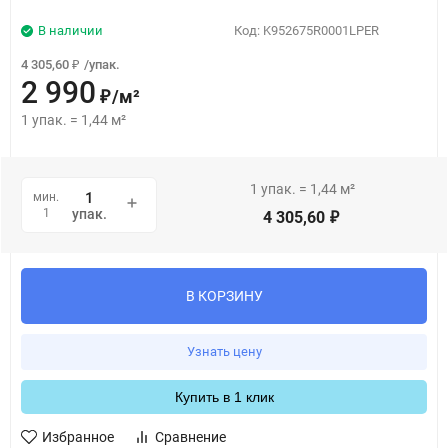
В наличии
Код:
K952675R0001LPER
4 305,60
/
упак.
₽
2 990
/
м²
₽
1
упак.
=
1,44
м²
1
упак.
=
1,44
м²
мин.
1
упак.
4 305,60
₽
В КОРЗИНУ
Узнать цену
Купить в 1 клик
Избранное
Сравнение