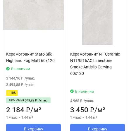
Керамогранит Staro Silk
Керамогранит NT Ceramic
Highland Fog Matt 60x120
NTT9516AC Limestone
Smoke Antislip Carving
В наличии
60x120
3 144,96
/
упак.
₽
3 494,88
/
упак.
₽
В наличии
- 10%
Экономия
4 968
/
упак.
349,92
/
упак.
₽
₽
2 184
/
м²
3 450
/
м²
₽
₽
1 упак.
=
1,44
м²
1 упак.
=
1,44
м²
В корзину
В корзину