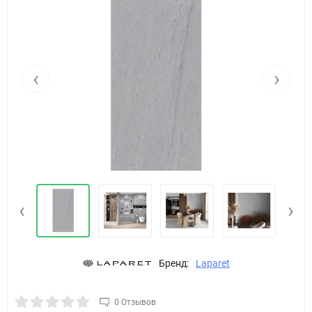
‹
›
‹
›
Бренд:
Laparet
0 Отзывов