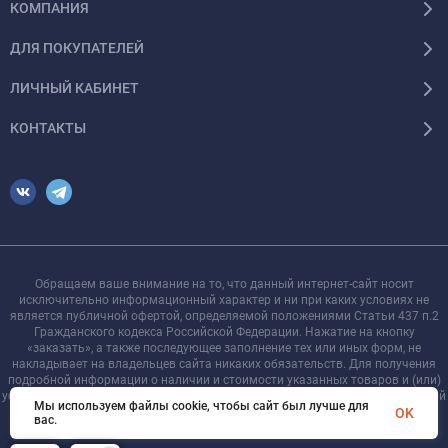
КОМПАНИЯ
ДЛЯ ПОКУПАТЕЛЕЙ
ЛИЧНЫЙ КАБИНЕТ
КОНТАКТЫ
Обращаем ваше внимание на то, что данный интернет-сайт носит
исключительно информационный характер и ни при каких условиях не
является публичной офертой, определяемой положениями Статьи 437 п.2
Гражданского кодекса Российской Федерации. Нажатие на кнопку
«заказать», а также последующее заполнение тех или иных форм, не
накладывает на владельцев сайта никаких обязательств. Для получения
подробной информации о наличии и стоимости указанных товаров и (или)
услуг, пожалуйста, обращайтесь к менеджеру сайта с помощью специальной
Мы используем файлы cookie, чтобы сайт был лучше для
формы связи или по телефону +7 921 755-09-90
OK
вас.