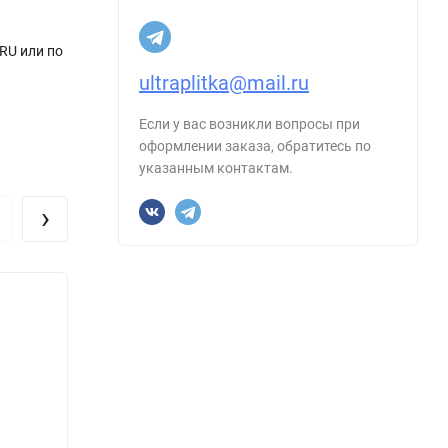
RU или по
ultraplitka@mail.ru
Если у вас возникли вопросы при
оформлении заказа, обратитесь по
указанным контактам.
›
Керамогранит Maimoon Ceramica Full
Керам
Body Matt Slate Grey Linea 60x120
60x12
Размер, см:
60х120
Размер
Форма:
Прямоугольник
Форма
Производитель:
Maimoon
Произ