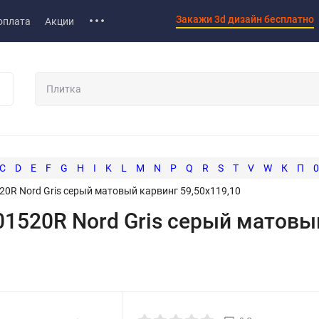
Закажи 3d дизайн бесплатно
оплата
Акции
C
D
E
F
G
H
I
K
L
M
N
P
Q
R
S
T
V
W
К
П
0
0R Nord Gris серый матовый карвинг 59,50x119,10
01520R Nord Gris серый матовы