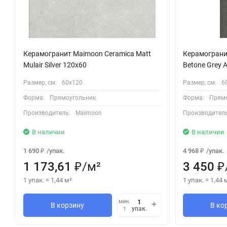
Керамогранит Maimoon Ceramica Matt
Керамограни
Mulair Silver 120х60
Betone Grey A
Размер, см:
60х120
Размер, см:
6
Форма:
Прямоугольник
Форма:
Прямо
Производитель:
Maimoon
Производитель
В наличии
В наличии
1 690
/
упак.
4 968
/
упак.
₽
₽
1 173,61
/
м²
3 450
₽
₽
1 упак.
=
1,44
м²
1 упак.
=
1,44
мин.
В корзину
В ко
упак.
1