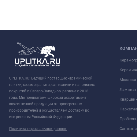
КОМПА
Керамог
Керамич
UPLITKA.RU: Ведущий поставщик керамической
Мозаика
плитки, керамогранита, сантехники и напольных
Ламинат
покрытий в Северо-Западном регионе с 2018
года. Мы предлагаем широкий ассортимент
Кварцви
качественной продукции от проверенных
Паркетна
производителей и осуществляем доставку во
все регионы Российской Федерации.
Пробков
Сантехни
Политика персональных данных