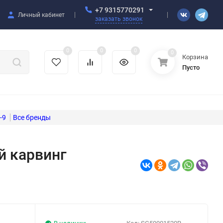
+7 9315770291
Личный кабинет
заказать звонок
0
0
0
0
Корзина
Пусто
-9
й карвинг