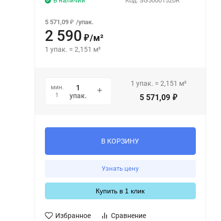
В наличии
Код:
SG50001520R
5 571,09
/
упак.
₽
2 590
/
м²
₽
1
упак.
=
2,151
м²
1
упак.
=
2,151
м²
мин.
1
упак.
5 571,09
₽
В КОРЗИНУ
Узнать цену
Купить в 1 клик
Избранное
Сравнение