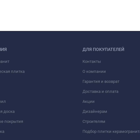
НИЯ
ДЛЯ ПОКУПАТЕЛЕЙ
ранит
Контакты
еская плитка
О компании
Гарантия и возврат
Доставка и оплата
нил
Акции
я доска
Дизайнерам
ые покрытия
Строителям
ка
Подбор плитки керамогранит