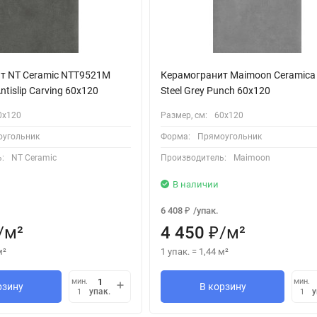
т NT Ceramic NTT9521M
Керамогранит Maimoon Ceramica
ntislip Carving 60x120
Steel Grey Punch 60x120
0х120
Размер, см:
60х120
угольник
Форма:
Прямоугольник
:
NT Ceramic
Производитель:
Maimoon
В наличии
6 408
/
упак.
₽
/
м²
4 450
/
м²
₽
м²
1 упак.
=
1,44
м²
мин.
мин.
рзину
В корзину
упак.
у
1
1