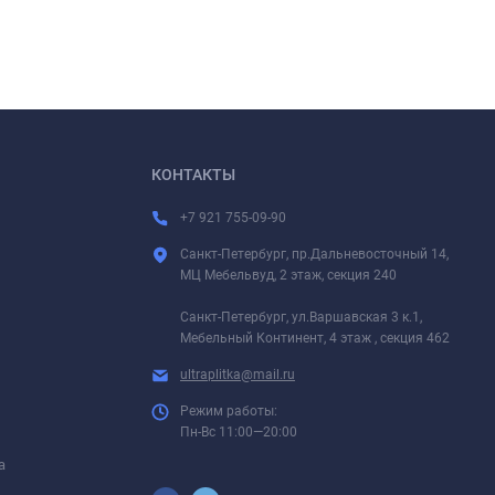
КОНТАКТЫ
+7 921 755-09-90
Санкт-Петербург, пр.Дальневосточный 14,
МЦ Мебельвуд, 2 этаж, секция 240
Санкт-Петербург, ул.Варшавская 3 к.1,
Мебельный Континент, 4 этаж , секция 462
ultraplitka@mail.ru
Режим работы:
Пн-Вс 11:00—20:00
а