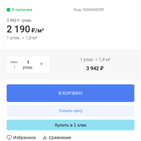
В наличии
Код:
SG604420R
3 942
/
упак.
₽
2 190
/
м²
₽
1
упак.
=
1,8
м²
1
упак.
=
1,8
м²
мин.
1
упак.
3 942
₽
В КОРЗИНУ
Узнать цену
Купить в 1 клик
Избранное
Сравнение