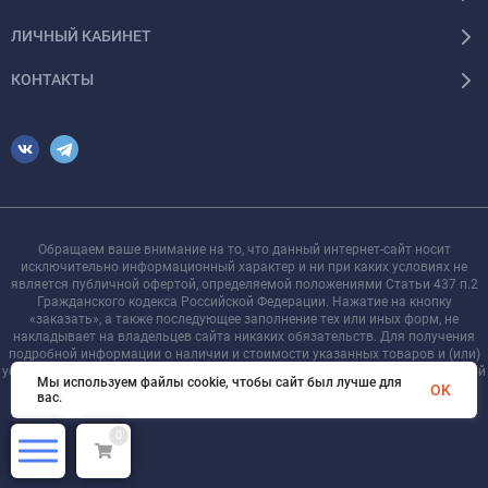
ЛИЧНЫЙ КАБИНЕТ
КОНТАКТЫ
Обращаем ваше внимание на то, что данный интернет-сайт носит
исключительно информационный характер и ни при каких условиях не
является публичной офертой, определяемой положениями Статьи 437 п.2
Гражданского кодекса Российской Федерации. Нажатие на кнопку
«заказать», а также последующее заполнение тех или иных форм, не
накладывает на владельцев сайта никаких обязательств. Для получения
подробной информации о наличии и стоимости указанных товаров и (или)
услуг, пожалуйста, обращайтесь к менеджеру сайта с помощью специальной
Мы используем файлы cookie, чтобы сайт был лучше для
формы связи или по телефону +7 921 755-09-90
OK
вас.
0