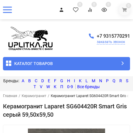
0
0
0
0
+7 9315770291
заказать звонок
КАТАЛОГ ТОВАРОВ
A
B
C
D
E
F
G
H
I
K
L
M
N
P
Q
R
S
T
V
W
К
П
0-9
Главная
/
Керамогранит
/
Керамогранит Laparet SG604420R Smart Gris сер
Керамогранит Laparet SG604420R Smart Gris
серый 59,50x59,50