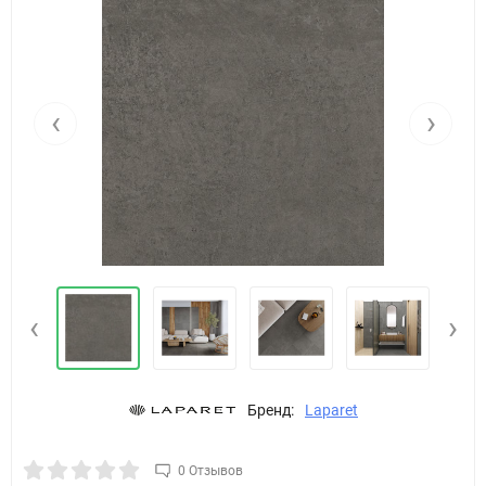
‹
›
‹
›
Бренд:
Laparet
0 Отзывов