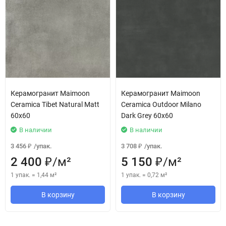
Керамогранит Maimoon
Керамогранит Maimoon
Ceramica Tibet Natural Matt
Ceramica Outdoor Milano
60х60
Dark Grey 60x60
В наличии
В наличии
3 456
/
упак.
3 708
/
упак.
₽
₽
2 400
/
м²
5 150
/
м²
₽
₽
1 упак.
=
1,44
м²
1 упак.
=
0,72
м²
В корзину
В корзину