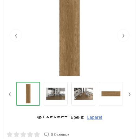
‹
›
‹
›
Бренд:
Laparet
0 Отзывов