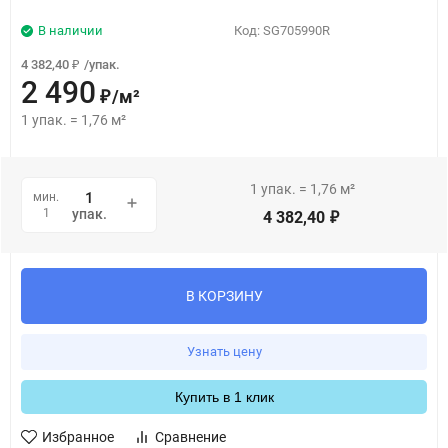
В наличии
Код:
SG705990R
4 382,40
/
упак.
₽
2 490
/
м²
₽
1
упак.
=
1,76
м²
1
упак.
=
1,76
м²
мин.
1
упак.
4 382,40
₽
В КОРЗИНУ
Узнать цену
Купить в 1 клик
Избранное
Сравнение