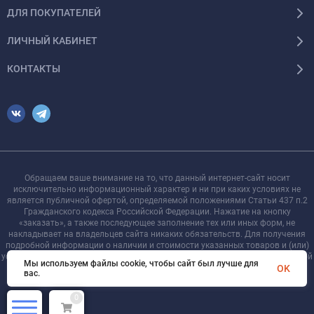
ДЛЯ ПОКУПАТЕЛЕЙ
ЛИЧНЫЙ КАБИНЕТ
КОНТАКТЫ
Обращаем ваше внимание на то, что данный интернет-сайт носит
исключительно информационный характер и ни при каких условиях не
является публичной офертой, определяемой положениями Статьи 437 п.2
Гражданского кодекса Российской Федерации. Нажатие на кнопку
«заказать», а также последующее заполнение тех или иных форм, не
накладывает на владельцев сайта никаких обязательств. Для получения
подробной информации о наличии и стоимости указанных товаров и (или)
услуг, пожалуйста, обращайтесь к менеджеру сайта с помощью специальной
Мы используем файлы cookie, чтобы сайт был лучше для
формы связи или по телефону +7 921 755-09-90
OK
вас.
0