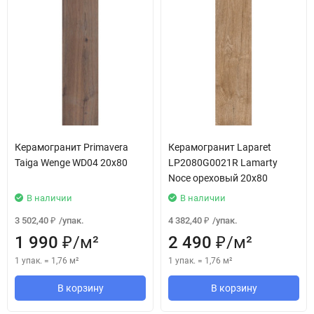
Керамогранит Primavera
Керамогранит Laparet
Taiga Wenge WD04 20x80
LP2080G0021R Lamarty
Noce ореховый 20х80
В наличии
В наличии
3 502,40
/
упак.
4 382,40
/
упак.
₽
₽
1 990
/
м²
2 490
/
м²
₽
₽
1 упак.
=
1,76
м²
1 упак.
=
1,76
м²
В корзину
В корзину