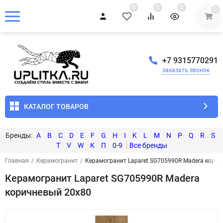
0
0
0
0
+7 9315770291
заказать звонок
КАТАЛОГ ТОВАРОВ
A
B
C
D
E
F
G
H
I
K
L
M
N
P
Q
R
S
T
V
W
К
П
0-9
Главная
/
Керамогранит
/
Керамогранит Laparet SG705990R Madera кори
Керамогранит Laparet SG705990R Madera
коричневый 20x80