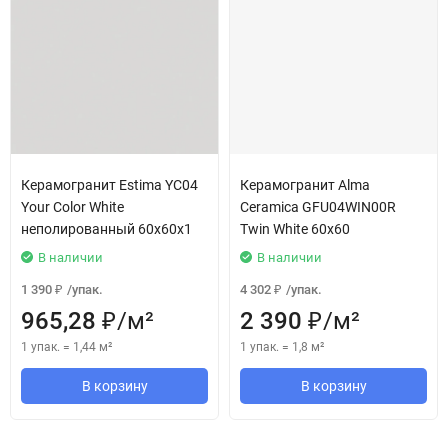
Керамогранит Estima YC04
Керамогранит Alma
Your Color White
Ceramica GFU04WIN00R
неполированный 60x60х1
Twin White 60x60
В наличии
В наличии
1 390
/
упак.
4 302
/
упак.
₽
₽
965,28
/
м²
2 390
/
м²
₽
₽
1 упак.
=
1,44
м²
1 упак.
=
1,8
м²
В корзину
В корзину