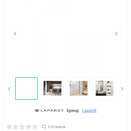
‹
›
‹
›
Бренд:
Laparet
0 Отзывов