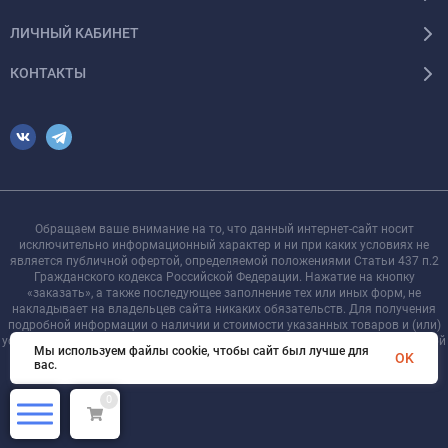
ЛИЧНЫЙ КАБИНЕТ
КОНТАКТЫ
Обращаем ваше внимание на то, что данный интернет-сайт носит
исключительно информационный характер и ни при каких условиях не
является публичной офертой, определяемой положениями Статьи 437 п.2
Гражданского кодекса Российской Федерации. Нажатие на кнопку
«заказать», а также последующее заполнение тех или иных форм, не
накладывает на владельцев сайта никаких обязательств. Для получения
подробной информации о наличии и стоимости указанных товаров и (или)
услуг, пожалуйста, обращайтесь к менеджеру сайта с помощью специальной
Мы используем файлы cookie, чтобы сайт был лучше для
формы связи или по телефону +7 921 755-09-90
OK
вас.
0