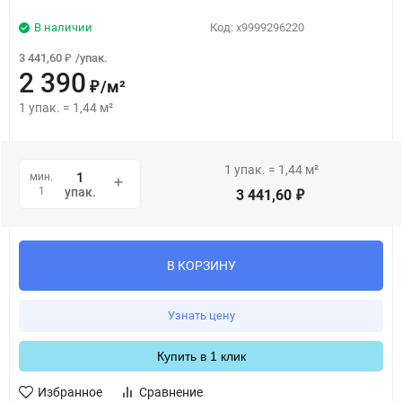
В наличии
Код:
х9999296220
3 441,60
/
упак.
₽
2 390
/
м²
₽
1
упак.
=
1,44
м²
1
упак.
=
1,44
м²
мин.
1
упак.
3 441,60
₽
В КОРЗИНУ
Узнать цену
Купить в 1 клик
Избранное
Сравнение