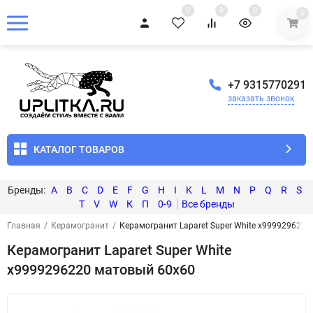
0
0
0
0
+7 9315770291
заказать звонок
КАТАЛОГ ТОВАРОВ
A
B
C
D
E
F
G
H
I
K
L
M
N
P
Q
R
S
T
V
W
К
П
0-9
Главная
/
Керамогранит
/
Керамогранит Laparet Super White х999929622
Керамогранит Laparet Super White
х9999296220 матовый 60х60