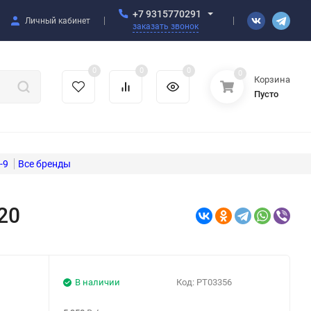
+7 9315770291
Личный кабинет
заказать звонок
0
0
0
0
Корзина
Пусто
-9
20
В наличии
Код:
PT03356