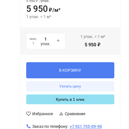
5 950
/
упак.
₽
5 950
/
м²
₽
1
упак.
=
1
м²
1
упак.
=
1
м²
мин.
1
упак.
5 950
₽
В КОРЗИНУ
Узнать цену
Купить в 1 клик
Избранное
Сравнение
Заказ по телефону:
+7 921 755-09-90