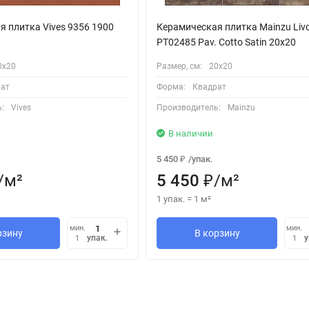
 плитка Vives 9356 1900
Керамическая плитка Mainzu Liv
PT02485 Pav. Cotto Satin 20x20
0х20
Размер, см:
20х20
ат
Форма:
Квадрат
:
Vives
Производитель:
Mainzu
В наличии
5 450
/
упак.
₽
/
м²
5 450
/
м²
₽
1 упак.
=
1
м²
мин.
мин.
рзину
В корзину
упак.
у
1
1