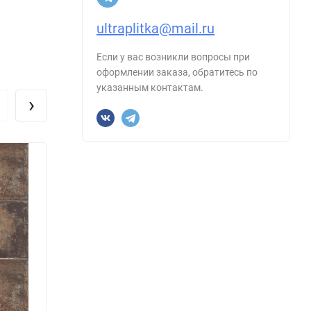
ultraplitka@mail.ru
Если у вас возникли вопросы при
оформлении заказа, обратитесь по
указанным контактам.
›
Керамическая плитка Vives 27711 Brenta
Керам
Naevia Multicolor 20x20
Cestio
Размер, см:
20х20
Размер
Форма:
Квадрат
Форма
Производитель:
Vives
Произ