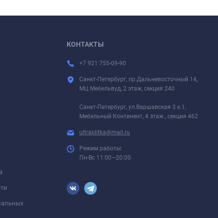
КОНТАКТЫ
+7 921 755-09-90
Санкт-Петербург, пр.Дальневосточный 14,
МЦ Мебельвуд, 2 этаж, секция 240
Санкт-Петербург, ул.Варшавская 3 к.1,
Мебельный Континент, 4 этаж , секция 462
ultraplitka@mail.ru
Режим работы:
Пн-Вс 11:00—20:00
а
сти
ональных