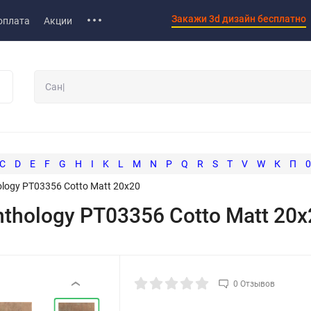
Закажи 3d дизайн бесплатно
оплата
Акции
C
D
E
F
G
H
I
K
L
M
N
P
Q
R
S
T
V
W
К
П
0
logy PT03356 Cotto Matt 20x20
thology PT03356 Cotto Matt 20x
0 Отзывов
‹