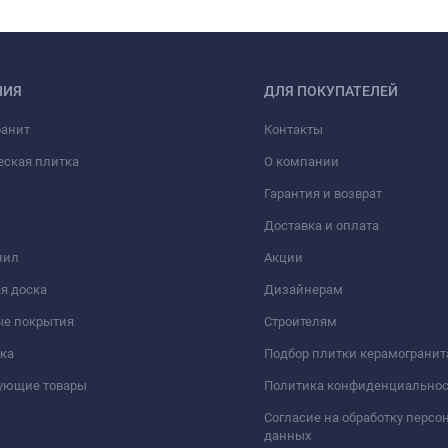
НИЯ
ДЛЯ ПОКУПАТЕЛЕЙ
ранит
Контакты
еская плитка
О компании
Гарантия и возврат
Доставка и оплата
нил
Акции
я доска
Дизайнерам
ые покрытия
Строителям
ка
Подбор плитки керамогранит
вующие товары
Политика конфиденциально
Согласие на обработку перс
данных