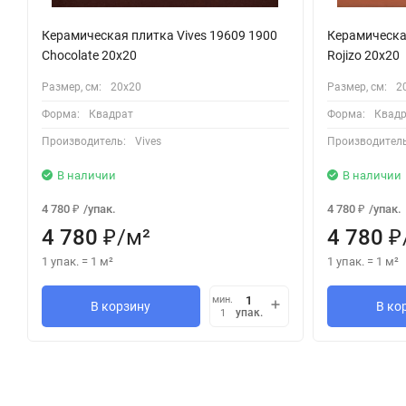
Керамическая плитка Vives 19609 1900
Керамическая
Chocolate 20x20
Rojizo 20x20
Размер, см:
20х20
Размер, см:
2
Форма:
Квадрат
Форма:
Квадр
Производитель:
Vives
Производитель
В наличии
В наличии
4 780
/
упак.
4 780
/
упак.
₽
₽
4 780
/
м²
4 780
₽
₽
1 упак.
=
1
м²
1 упак.
=
1
м²
мин.
В корзину
В ко
упак.
1