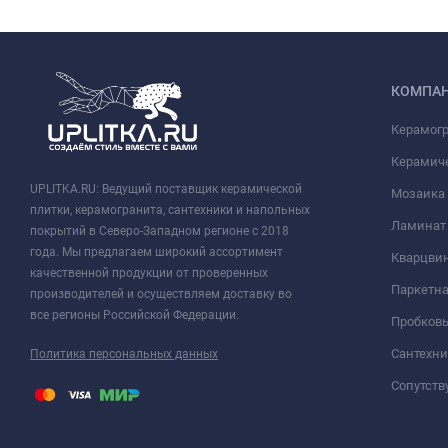
КОМПА
Керамог
Керамич
UPLITKA.RU: Ведущий поставщик керамической
Мозаика
плитки, керамогранита, сантехники и напольных
Ламинат
покрытий в Северо-Западном регионе с 2018
года. Мы предлагаем широкий ассортимент
Кварцви
качественной продукции от проверенных
Паркетна
производителей и осуществляем доставку во
все регионы Российской Федерации.
Пробков
Сантехни
Политика персональных данных
Сопутст