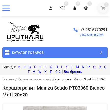
0
0
0
0
+7 9315770291
заказать звонок
КАТАЛОГ ТОВАРОВ
A
B
C
D
E
F
G
H
I
K
L
M
N
P
Q
R
S
T
V
W
К
П
0-9
Главная
/
Керамическая плитка
/
Керамогранит Mainzu Scudo PT03060 Bia
Керамогранит Mainzu Scudo PT03060 Bianco
Matt 20x20