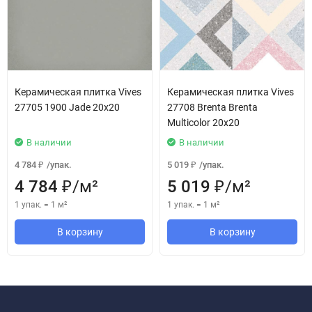
Керамическая плитка Vives
Керамическая плитка Vives
27705 1900 Jade 20x20
27708 Brenta Brenta
Multicolor 20x20
В наличии
В наличии
4 784
/
упак.
5 019
/
упак.
₽
₽
4 784
/
м²
5 019
/
м²
₽
₽
1 упак.
=
1
м²
1 упак.
=
1
м²
В корзину
В корзину