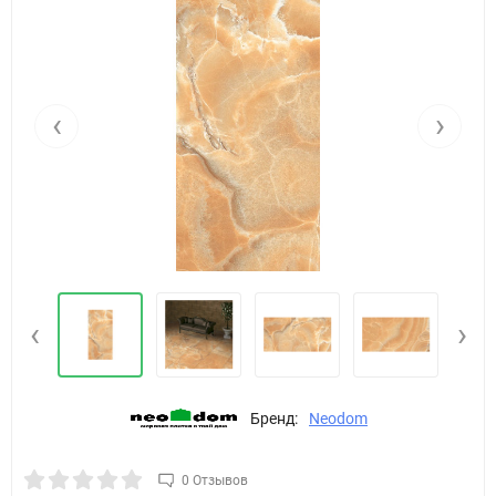
‹
›
‹
›
Бренд:
Neodom
0 Отзывов