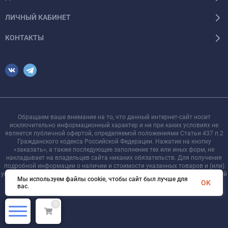
ЛИЧНЫЙ КАБИНЕТ
КОНТАКТЫ
Обращаем ваше внимание на то, что данный интернет-сайт носит
исключительно информационный характер и ни при каких условиях не
является публичной офертой, определяемой положениями Статьи 437 п.2
Гражданского кодекса Российской Федерации. Нажатие на кнопку
«заказать», а также последующее заполнение тех или иных форм, не
накладывает на владельцев сайта никаких обязательств. Для получения
подробной информации о наличии и стоимости указанных товаров и (или)
услуг, пожалуйста, обращайтесь к менеджеру сайта с помощью специальной
Мы используем файлы cookie, чтобы сайт был лучше для
формы связи или по телефону +7 921 755-09-90
OK
вас.
0