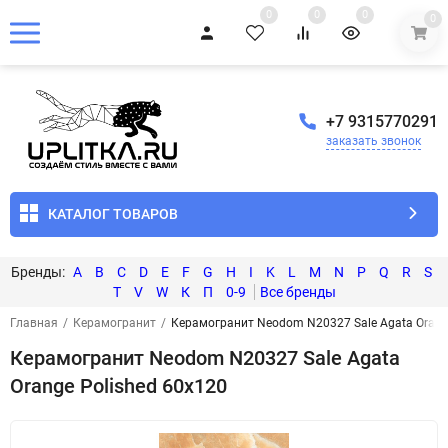
0
0
0
0
+7 9315770291
заказать звонок
КАТАЛОГ ТОВАРОВ
A
B
C
D
E
F
G
H
I
K
L
M
N
P
Q
R
S
T
V
W
К
П
0-9
Главная
/
Керамогранит
/
Керамогранит Neodom N20327 Sale Agata Orang
Керамогранит Neodom N20327 Sale Agata
Orange Polished 60x120