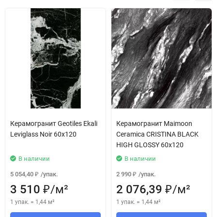
Керамогранит Geotiles Ekali
Керамогранит Maimoon
Leviglass Noir 60x120
Ceramica CRISTINA BLACK
HIGH GLOSSY 60x120
В наличии
В наличии
5 054,40
/
упак.
2 990
/
упак.
₽
₽
3 510
/
м²
2 076,39
/
м²
₽
₽
1 упак.
=
1,44
м²
1 упак.
=
1,44
м²