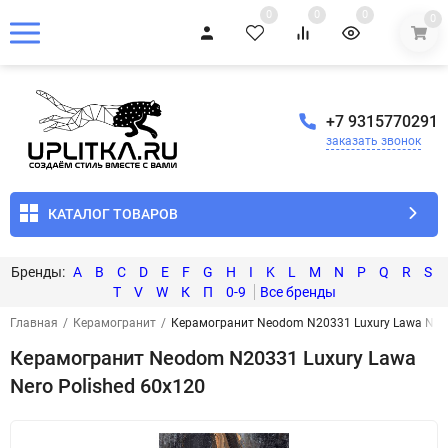
0
0
0
0
+7 9315770291
заказать звонок
КАТАЛОГ ТОВАРОВ
A
B
C
D
E
F
G
H
I
K
L
M
N
P
Q
R
S
T
V
W
К
П
0-9
Главная
/
Керамогранит
/
Керамогранит Neodom N20331 Luxury Lawa Nero
Керамогранит Neodom N20331 Luxury Lawa
Nero Polished 60x120