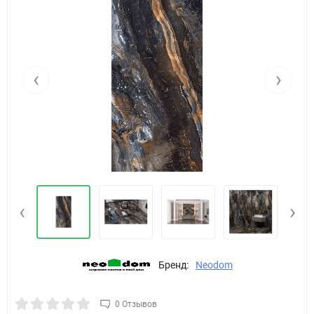
‹
›
‹
›
Бренд:
Neodom
0 Отзывов