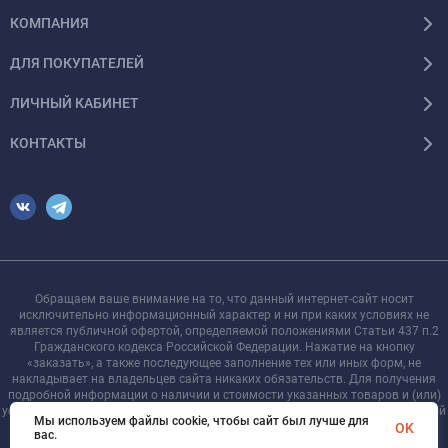
КОМПАНИЯ
ДЛЯ ПОКУПАТЕЛЕЙ
ЛИЧНЫЙ КАБИНЕТ
КОНТАКТЫ
Обращаем ваше внимание на то, что данный интернет-сайт носит
исключительно информационный характер и ни при каких условиях не
является публичной офертой, определяемой положениями Статьи 437 п.2
Гражданского кодекса Российской Федерации. Нажатие на кнопку
«заказать», а также последующее заполнение тех или иных форм, не
накладывает на владельцев сайта никаких обязательств. Для получения
подробной информации о наличии и стоимости указанных товаров и (или)
услуг, пожалуйста, обращайтесь к менеджеру сайта с помощью специальной
Мы используем файлы cookie, чтобы сайт был лучше для
формы связи или по телефону +7 921 755-09-90
OK
вас.