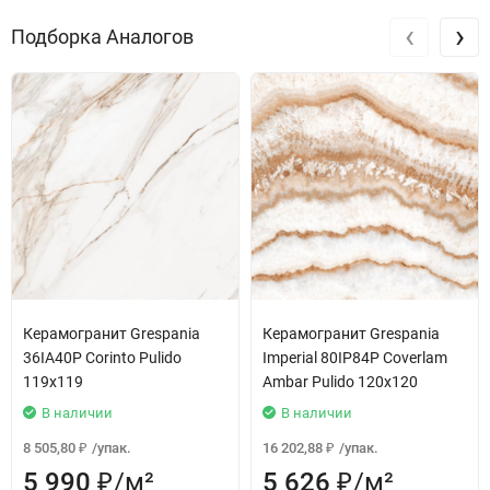
‹
›
Подборка Аналогов
Керамогранит Grespania
Керамогранит Grespania
36IA40P Corinto Pulido
Imperial 80IP84P Coverlam
119x119
Ambar Pulido 120x120
В наличии
В наличии
8 505,80
/
упак.
16 202,88
/
упак.
₽
₽
5 990
/
м²
5 626
/
м²
₽
₽