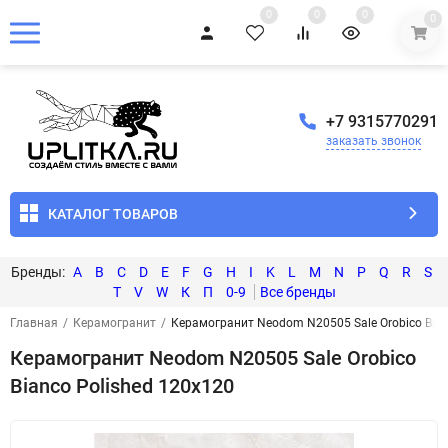
0
0
0
0
+7 9315770291
заказать звонок
КАТАЛОГ ТОВАРОВ
A
B
C
D
E
F
G
H
I
K
L
M
N
P
Q
R
S
T
V
W
К
П
0-9
Главная
/
Керамогранит
/
Керамогранит Neodom N20505 Sale Orobico Bian
Керамогранит Neodom N20505 Sale Orobico
Bianco Polished 120x120