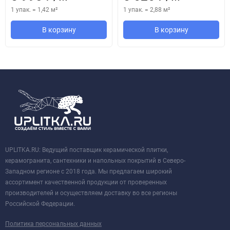
1 упак.
=
1,42
м²
1 упак.
=
2,88
м²
В корзину
В корзину
UPLITKA.RU: Ведущий поставщик керамической плитки,
керамогранита, сантехники и напольных покрытий в Северо-
Западном регионе с 2018 года. Мы предлагаем широкий
ассортимент качественной продукции от проверенных
производителей и осуществляем доставку во все регионы
Российской Федерации.
Политика персональных данных