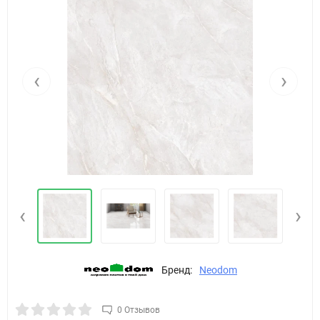
‹
›
‹
›
Бренд:
Neodom
0 Отзывов