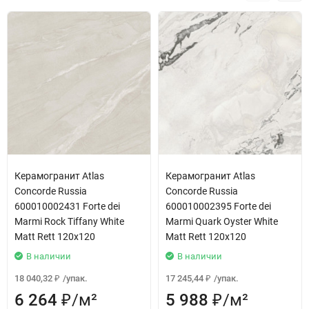
Керамогранит Atlas
Керамогранит Atlas
Concorde Russia
Concorde Russia
600010002431 Forte dei
600010002395 Forte dei
Marmi Rock Tiffany White
Marmi Quark Oyster White
Matt Rett 120x120
Matt Rett 120x120
В наличии
В наличии
18 040,32
/
упак.
17 245,44
/
упак.
₽
₽
6 264
/
м²
5 988
/
м²
₽
₽