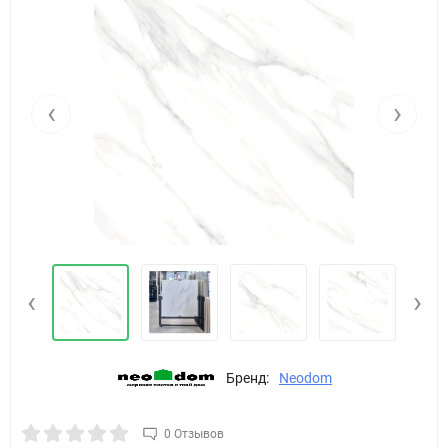
‹
›
‹
›
Бренд:
Neodom
0 Отзывов