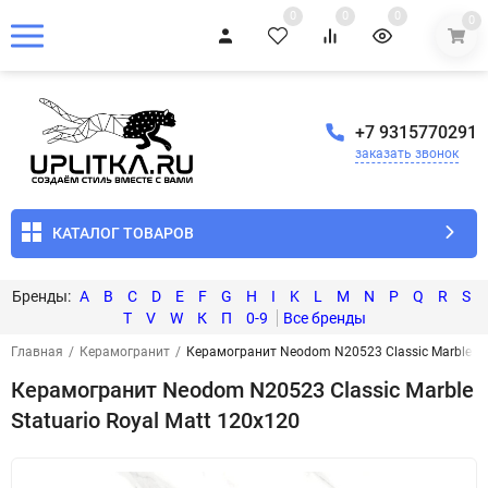
0
0
0
0
+7 9315770291
заказать звонок
КАТАЛОГ ТОВАРОВ
A
B
C
D
E
F
G
H
I
K
L
M
N
P
Q
R
S
T
V
W
К
П
0-9
Главная
/
Керамогранит
/
Керамогранит Neodom N20523 Classic Marble Sta
Керамогранит Neodom N20523 Classic Marble
Statuario Royal Matt 120x120