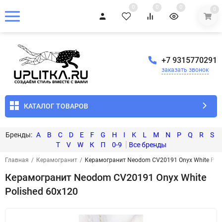
0
0
0
0
+7 9315770291
заказать звонок
КАТАЛОГ ТОВАРОВ
A
B
C
D
E
F
G
H
I
K
L
M
N
P
Q
R
S
T
V
W
К
П
0-9
Главная
/
Керамогранит
/
Керамогранит Neodom CV20191 Onyx White Poli
Керамогранит Neodom CV20191 Onyx White
Polished 60x120