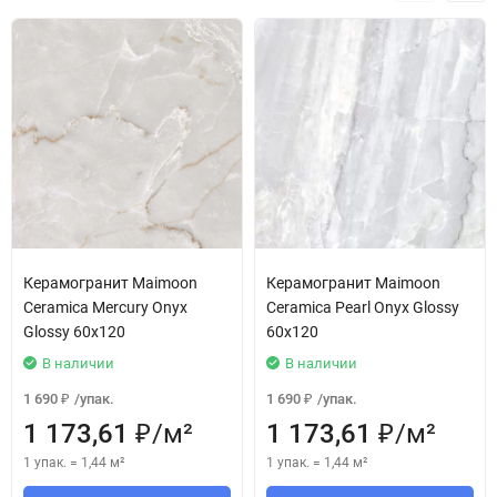
Керамогранит Maimoon
Керамогранит Maimoon
Ceramica Mercury Onyx
Ceramica Pearl Onyx Glossy
Glossy 60х120
60x120
В наличии
В наличии
1 690
/
упак.
1 690
/
упак.
₽
₽
1 173,61
/
м²
1 173,61
/
м²
₽
₽
1 упак.
=
1,44
м²
1 упак.
=
1,44
м²