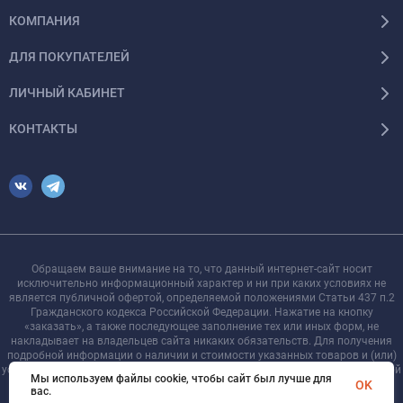
КОМПАНИЯ
ДЛЯ ПОКУПАТЕЛЕЙ
ЛИЧНЫЙ КАБИНЕТ
КОНТАКТЫ
Обращаем ваше внимание на то, что данный интернет-сайт носит
исключительно информационный характер и ни при каких условиях не
является публичной офертой, определяемой положениями Статьи 437 п.2
Гражданского кодекса Российской Федерации. Нажатие на кнопку
«заказать», а также последующее заполнение тех или иных форм, не
накладывает на владельцев сайта никаких обязательств. Для получения
подробной информации о наличии и стоимости указанных товаров и (или)
услуг, пожалуйста, обращайтесь к менеджеру сайта с помощью специальной
Мы используем файлы cookie, чтобы сайт был лучше для
формы связи или по телефону +7 921 755-09-90
OK
вас.