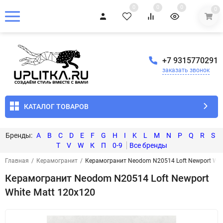
0
0
0
0
+7 9315770291
заказать звонок
КАТАЛОГ ТОВАРОВ
A
B
C
D
E
F
G
H
I
K
L
M
N
P
Q
R
S
T
V
W
К
П
0-9
Главная
/
Керамогранит
/
Керамогранит Neodom N20514 Loft Newport Whi
Керамогранит Neodom N20514 Loft Newport
White Matt 120x120