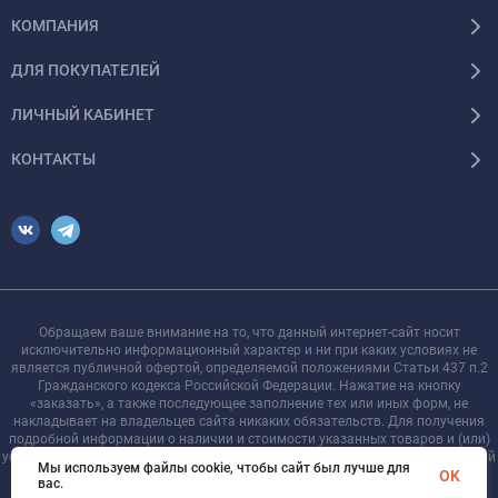
КОМПАНИЯ
ДЛЯ ПОКУПАТЕЛЕЙ
ЛИЧНЫЙ КАБИНЕТ
КОНТАКТЫ
Обращаем ваше внимание на то, что данный интернет-сайт носит
исключительно информационный характер и ни при каких условиях не
является публичной офертой, определяемой положениями Статьи 437 п.2
Гражданского кодекса Российской Федерации. Нажатие на кнопку
«заказать», а также последующее заполнение тех или иных форм, не
накладывает на владельцев сайта никаких обязательств. Для получения
подробной информации о наличии и стоимости указанных товаров и (или)
услуг, пожалуйста, обращайтесь к менеджеру сайта с помощью специальной
Мы используем файлы cookie, чтобы сайт был лучше для
формы связи или по телефону +7 921 755-09-90
OK
вас.