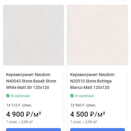
Керамогранит Neodom
Керамогранит Neodom
N40043 Stone Basalt Stone
N20510 Stone Bottega
White Matt Str 120x120
Blanco Matt 120x120
В наличии
В наличии
14 112
/
упак.
12 960
/
упак.
₽
₽
4 900
/
м²
4 500
/
м²
₽
₽
1 упак.
=
2,88
м²
1 упак.
=
2,88
м²