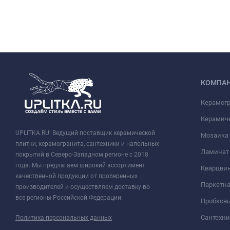
КОМПА
Керамог
Керамич
UPLITKA.RU: Ведущий поставщик керамической
Мозаика
плитки, керамогранита, сантехники и напольных
Ламинат
покрытий в Северо-Западном регионе с 2018
года. Мы предлагаем широкий ассортимент
Кварцви
качественной продукции от проверенных
Паркетна
производителей и осуществляем доставку во
все регионы Российской Федерации.
Пробков
Сантехни
Политика персональных данных