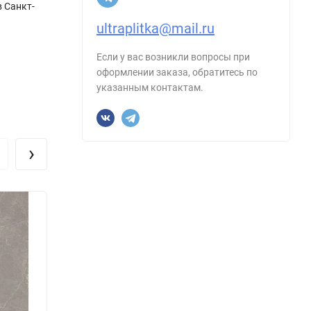
в Санкт-
ultraplitka@mail.ru
Если у вас возникли вопросы при
оформлении заказа, обратитесь по
указанным контактам.
›
Керамогранит Maimoon Ceramica SPIDER
Керам
WHITE GLOSSY 60x120
Natur
Размер, см:
60х120
Размер
Форма:
Прямоугольник
Форма
Производитель:
Maimoon
Произ