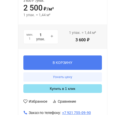
3 600
/
упак.
₽
2 500
/
м²
₽
1
упак.
=
1,44
м²
1
упак.
=
1,44
м²
мин.
1
упак.
3 600
₽
В КОРЗИНУ
Узнать цену
Купить в 1 клик
Избранное
Сравнение
Заказ по телефону:
+7 921 755-09-90