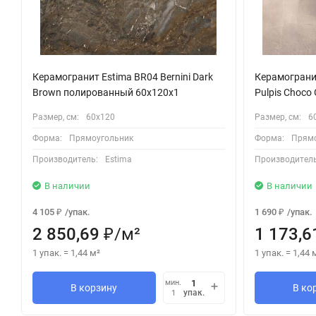
Керамогранит Estima BR04 Bernini Dark
Керамограни
Brown полированный 60x120x1
Pulpis Choco
Размер, см:
60х120
Размер, см:
6
Форма:
Прямоугольник
Форма:
Прямо
Производитель:
Estima
Производитель
В наличии
В наличии
4 105
/
упак.
1 690
/
упак.
₽
₽
2 850,69
/
м²
1 173,6
₽
1 упак.
=
1,44
м²
1 упак.
=
1,44
мин.
В корзину
В ко
упак.
1