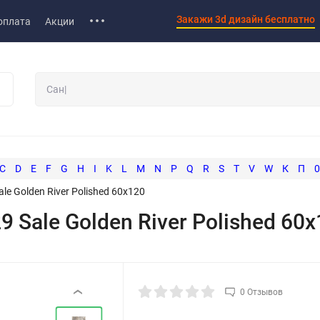
Закажи 3d дизайн бесплатно
оплата
Акции
C
D
E
F
G
H
I
K
L
M
N
P
Q
R
S
T
V
W
К
П
0
 Golden River Polished 60x120
Sale Golden River Polished 60x
0 Отзывов
‹