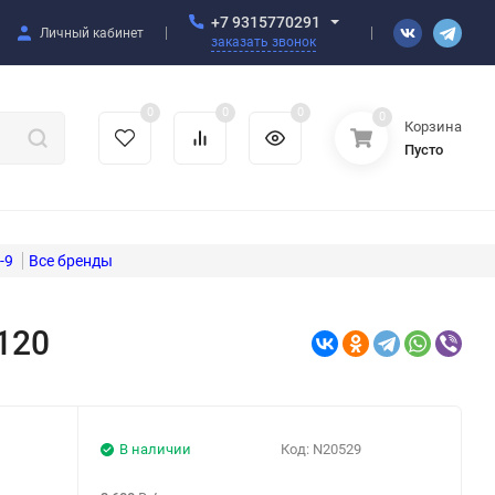
+7 9315770291
Личный кабинет
заказать звонок
0
0
0
0
Корзина
Пусто
-9
120
В наличии
Код:
N20529