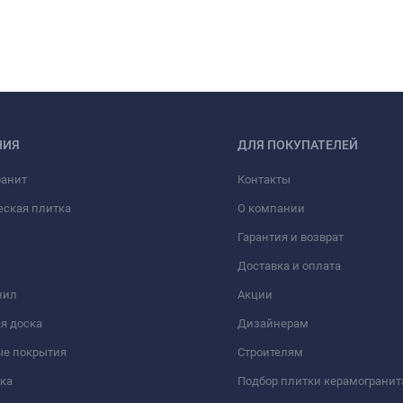
НИЯ
ДЛЯ ПОКУПАТЕЛЕЙ
ранит
Контакты
еская плитка
О компании
Гарантия и возврат
Доставка и оплата
нил
Акции
я доска
Дизайнерам
ые покрытия
Строителям
ка
Подбор плитки керамогранит