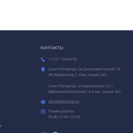
КОНТАКТЫ
+7 921 755-09-90
Санкт-Петербург, пр.Дальневосточный 14,
МЦ Мебельвуд, 2 этаж, секция 240
Санкт-Петербург, ул.Варшавская 3 к.1,
Мебельный Континент, 4 этаж , секция 462
ultraplitka@mail.ru
Режим работы:
Пн-Вс 11:00—20:00
а