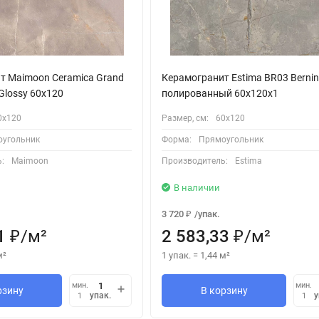
т Maimoon Ceramica Grand
Керамогранит Estima BR03 Bernin
 Glossy 60х120
полированный 60x120x1
0х120
Размер, см:
60х120
угольник
Форма:
Прямоугольник
:
Maimoon
Производитель:
Estima
В наличии
3 720
/
упак.
₽
1
/
м²
2 583,33
/
м²
₽
₽
м²
1 упак.
=
1,44
м²
мин.
мин.
рзину
В корзину
упак.
у
1
1