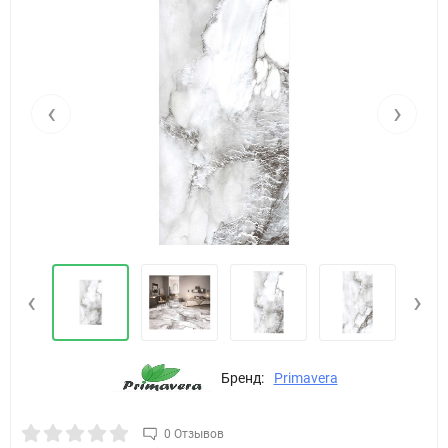
‹
›
‹
›
Бренд:
Primavera
0 Отзывов