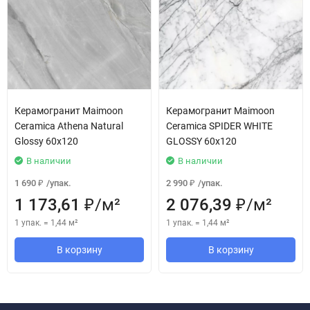
Керамогранит Maimoon
Керамогранит Maimoon
Ceramica Athena Natural
Ceramica SPIDER WHITE
Glossy 60х120
GLOSSY 60x120
В наличии
В наличии
1 690
/
упак.
2 990
/
упак.
₽
₽
1 173,61
/
м²
2 076,39
/
м²
₽
₽
1 упак.
=
1,44
м²
1 упак.
=
1,44
м²
В корзину
В корзину