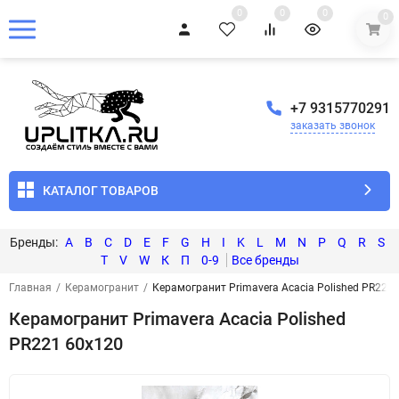
0
0
0
0
+7 9315770291
заказать звонок
КАТАЛОГ ТОВАРОВ
A
B
C
D
E
F
G
H
I
K
L
M
N
P
Q
R
S
T
V
W
К
П
0-9
Главная
/
Керамогранит
/
Керамогранит Primavera Acacia Polished PR221
Керамогранит Primavera Acacia Polished
PR221 60x120