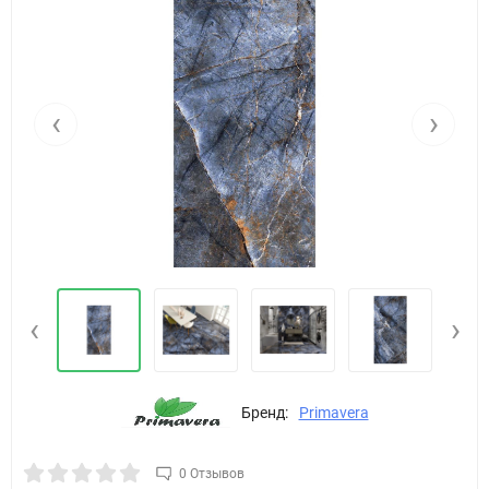
‹
›
‹
›
Бренд:
Primavera
0 Отзывов