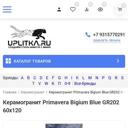
0
0
0
0
+7 9315770291
заказать звонок
КАТАЛОГ ТОВАРОВ
A
B
C
D
E
F
G
H
I
K
L
M
N
P
Q
R
S
T
V
W
К
П
0-9
Главная
/
Керамогранит
/
Керамогранит Primavera Bigium Blue GR202 60x
Керамогранит Primavera Bigium Blue GR202
60x120