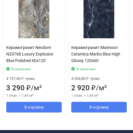
Керамогранит Neodom
Керамогранит Maimoon
N20768 Luxury Explosion
Ceramica Marbo Blue High
Blue Polished 60x120
Glossy 120х60
В наличии
В наличии
4 737,60
/
упак.
4 204,80
/
упак.
₽
₽
3 290
/
м²
2 920
/
м²
₽
₽
1 упак.
=
1,44
м²
1 упак.
=
1,44
м²
В корзину
В корзину