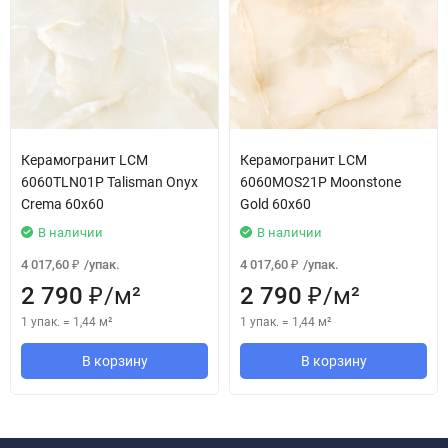
Керамогранит LCM
Керамогранит LCM
6060TLN01P Talisman Onyx
6060MOS21P Moonstone
Crema 60x60
Gold 60x60
В наличии
В наличии
4 017,60
/
упак.
4 017,60
/
упак.
₽
₽
2 790
/
м²
2 790
/
м²
₽
₽
1 упак.
=
1,44
м²
1 упак.
=
1,44
м²
В корзину
В корзину