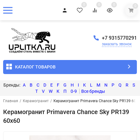
0
0
0
0
+7 9315770291
заказать звонок
КАТАЛОГ ТОВАРОВ
A
B
C
D
E
F
G
H
I
K
L
M
N
P
Q
R
S
T
V
W
К
П
0-9
Главная
/
Керамогранит
/
Керамогранит Primavera Chance Sky PR139 60x
Керамогранит Primavera Chance Sky PR139
60x60