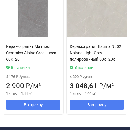
Керамогранит Maimoon
Керамогранит Estima NL02
Ceramica Alpine Gres Lucent
Nolana Light Grey
60х120
полированный 60x120x1
В наличии
В наличии
4 176
/
упак.
4 390
/
упак.
₽
₽
2 900
/
м²
3 048,61
/
м²
₽
₽
1 упак.
=
1,44
м²
1 упак.
=
1,44
м²
В корзину
В корзину