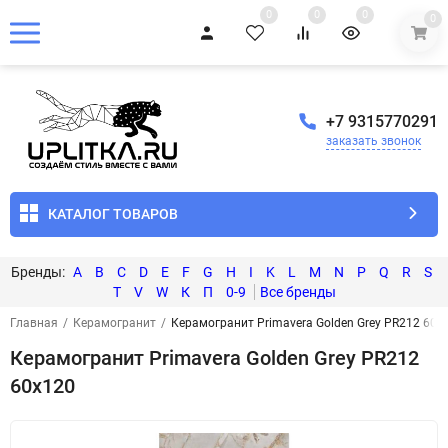
0
0
0
0
+7 9315770291
заказать звонок
КАТАЛОГ ТОВАРОВ
A
B
C
D
E
F
G
H
I
K
L
M
N
P
Q
R
S
T
V
W
К
П
0-9
Главная
/
Керамогранит
/
Керамогранит Primavera Golden Grey PR212 60x
Керамогранит Primavera Golden Grey PR212
60x120