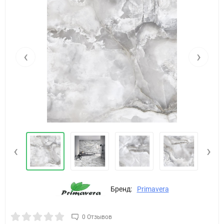
‹
›
‹
›
Бренд:
Primavera
0 Отзывов