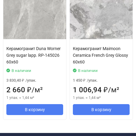
Керамогранит Duna Worner
Керамогранит Maimoon
Grey sugar lapp. RP-145026
Ceramica French Grey Glossy
60x60
60x60
В наличии
В наличии
3 830,40
/
упак.
1 450
/
упак.
₽
₽
2 660
/
м²
1 006,94
/
м²
₽
₽
1 упак.
=
1,44
м²
1 упак.
=
1,44
м²
В корзину
В корзину