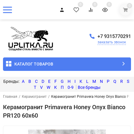
0
0
0
0
+7 9315770291
заказать звонок
КАТАЛОГ ТОВАРОВ
A
B
C
D
E
F
G
H
I
K
L
M
N
P
Q
R
S
T
V
W
К
П
0-9
Главная
/
Керамогранит
/
Керамогранит Primavera Honey Onyx Bianco PR1
Керамогранит Primavera Honey Onyx Bianco
PR120 60x60