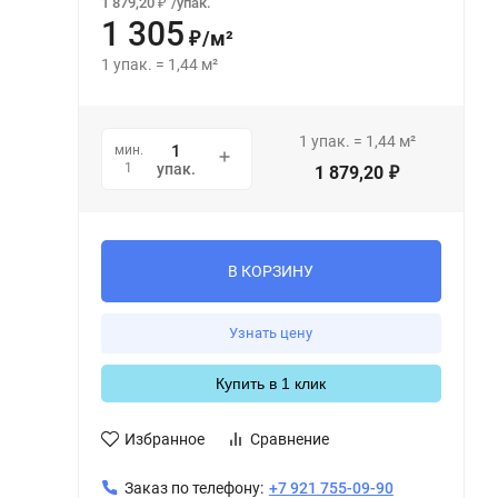
1 879,20
/
упак.
₽
1 305
/
м²
₽
1
упак.
=
1,44
м²
1
упак.
=
1,44
м²
мин.
1
упак.
1 879,20
₽
В КОРЗИНУ
Узнать цену
Купить в 1 клик
Избранное
Сравнение
Заказ по телефону:
+7 921 755-09-90