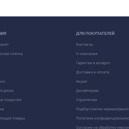
НИЯ
ДЛЯ ПОКУПАТЕЛЕЙ
ранит
Контакты
еская плитка
О компании
Гарантия и возврат
Доставка и оплата
нил
Акции
я доска
Дизайнерам
ые покрытия
Строителям
ка
Подбор плитки керамогранит
вующие товары
Политика конфиденциально
Согласие на обработку перс