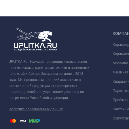
КОМПА
Керамог
Керамич
UPLITKA.RU: Ведущий поставщик керамической
Мозаика
плитки, керамогранита, сантехники и напольных
Ламинат
покрытий в Северо-Западном регионе с 2018
года. Мы предлагаем широкий ассортимент
Кварцви
качественной продукции от проверенных
Паркетна
производителей и осуществляем доставку во
все регионы Российской Федерации.
Пробков
Сантехни
Политика персональных данных
Сопутст