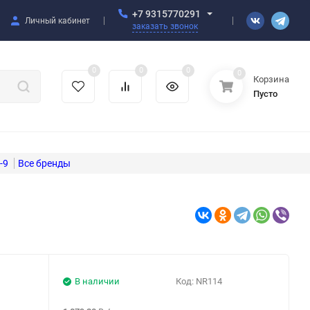
+7 9315770291
Личный кабинет
заказать звонок
0
0
0
0
Корзина
Пусто
-9
В наличии
Код:
NR114