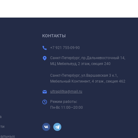
КОНТАКТЫ
+7 921 755-09-90
Санкт-Петербург, пр.Дальневосточный 14,
МЦ Мебельвуд, 2 этаж, секция 240
Санкт-Петербург, ул.Варшавская 3 к.1,
Мебельный Континент, 4 этаж , секция 462
ultraplitka@mail.ru
Режим работы:
Пн-Вс 11:00—20:00
а
сти
ональных