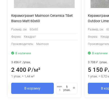
Керамогранит Maimoon Ceramica Tibet
Керамограни
Bianco Matt 60х60
Outdoor Lime
Размер, см:
60х60
Размер, см:
6
Форма:
Квадрат
Форма:
Квадр
Производитель:
Maimoon
Производитель
В наличии
В наличии
3 456
/
упак.
3 708
/
упак.
₽
₽
2 400
/
м²
5 150
₽
₽
1 упак.
=
1,44
м²
1 упак.
=
0,72
мин.
В корзину
В ко
упак.
1