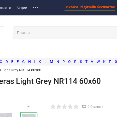
Закажи 3d дизайн бесплатно
оплата
Акции
C
D
E
F
G
H
I
K
L
M
N
P
Q
R
S
T
V
W
К
П
0
 Light Grey NR114 60x60
ras Light Grey NR114 60x60
0 Отзывов
‹