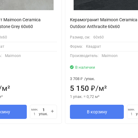
т Maimoon Ceramica
Керамогранит Maimoon Ceramica
stone Grey 60x60
Outdoor Anthracite 60x60
0х60
Размер, см:
60х60
ат
Форма:
Квадрат
:
Maimoon
Производитель:
Maimoon
В наличии
3 708
/
упак.
₽
/
м²
5 150
/
м²
₽
м²
1 упак.
=
0,72
м²
мин.
мин.
рзину
В корзину
упак.
у
1
1