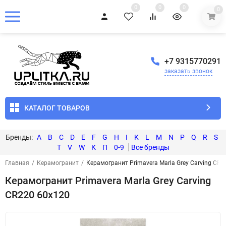
0
0
0
0
+7 9315770291
заказать звонок
КАТАЛОГ ТОВАРОВ
A
B
C
D
E
F
G
H
I
K
L
M
N
P
Q
R
S
T
V
W
К
П
0-9
Главная
/
Керамогранит
/
Керамогранит Primavera Marla Grey Carving CR2
Керамогранит Primavera Marla Grey Carving
CR220 60x120