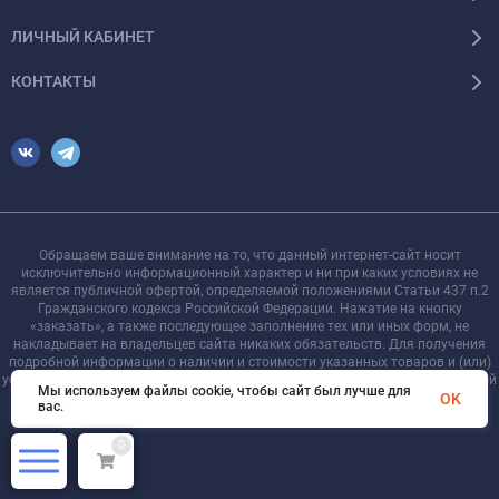
ЛИЧНЫЙ КАБИНЕТ
КОНТАКТЫ
Обращаем ваше внимание на то, что данный интернет-сайт носит
исключительно информационный характер и ни при каких условиях не
является публичной офертой, определяемой положениями Статьи 437 п.2
Гражданского кодекса Российской Федерации. Нажатие на кнопку
«заказать», а также последующее заполнение тех или иных форм, не
накладывает на владельцев сайта никаких обязательств. Для получения
подробной информации о наличии и стоимости указанных товаров и (или)
услуг, пожалуйста, обращайтесь к менеджеру сайта с помощью специальной
Мы используем файлы cookie, чтобы сайт был лучше для
формы связи или по телефону +7 921 755-09-90
OK
вас.
0