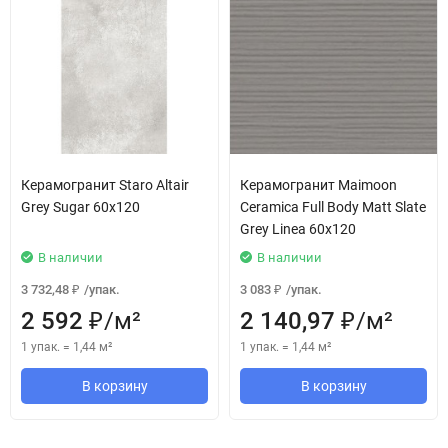
Керамогранит Staro Altair
Керамогранит Maimoon
Grey Sugar 60x120
Ceramica Full Body Matt Slate
Grey Linea 60x120
В наличии
В наличии
3 732,48
/
упак.
3 083
/
упак.
₽
₽
2 592
/
м²
2 140,97
/
м²
₽
₽
1 упак.
=
1,44
м²
1 упак.
=
1,44
м²
В корзину
В корзину