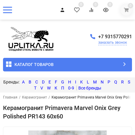
0
0
0
0
+7 9315770291
заказать звонок
КАТАЛОГ ТОВАРОВ
A
B
C
D
E
F
G
H
I
K
L
M
N
P
Q
R
S
T
V
W
К
П
0-9
Главная
/
Керамогранит
/
Керамогранит Primavera Marvel Onix Grey Polish
Керамогранит Primavera Marvel Onix Grey
Polished PR143 60x60