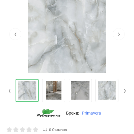
‹
›
‹
›
Бренд:
Primavera
0 Отзывов