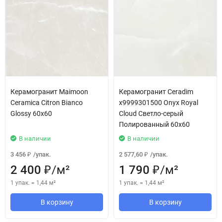
Керамогранит Maimoon
Керамогранит Ceradim
Ceramica Citron Bianco
х9999301500 Onyx Royal
Glossy 60x60
Cloud Светло-серый
Полированный 60х60
В наличии
В наличии
3 456
/
упак.
2 577,60
/
упак.
₽
₽
2 400
/
м²
1 790
/
м²
₽
₽
1 упак.
=
1,44
м²
1 упак.
=
1,44
м²
В корзину
В корзину