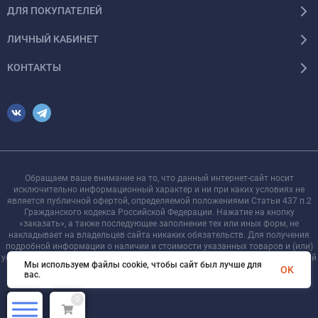
ДЛЯ ПОКУПАТЕЛЕЙ
ЛИЧНЫЙ КАБИНЕТ
КОНТАКТЫ
Обращаем ваше внимание на то, что данный интернет-сайт носит
исключительно информационный характер и ни при каких условиях не
является публичной офертой, определяемой положениями Статьи 437 п.2
Гражданского кодекса Российской Федерации. Нажатие на кнопку
«заказать», а также последующее заполнение тех или иных форм, не
накладывает на владельцев сайта никаких обязательств. Для получения
подробной информации о наличии и стоимости указанных товаров и (или)
услуг, пожалуйста, обращайтесь к менеджеру сайта с помощью специальной
Мы используем файлы cookie, чтобы сайт был лучше для
формы связи или по телефону +7 921 755-09-90
OK
вас.
0