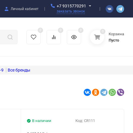
+7 9315770291
Личный кабинет
заказать звонок
0
0
0
0
Корзина
Пусто
-9
В наличии
Код:
CR111