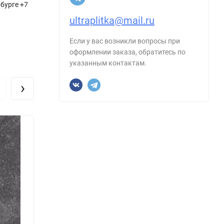
рбурге +7
ultraplitka@mail.ru
Если у вас возникли вопросы при
оформлении заказа, обратитесь по
указанным контактам.
›
Керамогранит Maimoon Ceramica Liner
Керам
Sand Bianco Matt 60х60
Outdo
Размер, см:
60х60
Размер
Форма:
Квадрат
Форма
Производитель:
Maimoon
Произ