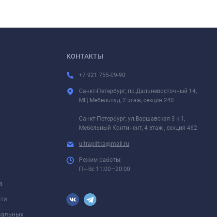
КОНТАКТЫ
+7 921 755-09-90
Санкт-Петербург, пр.Дальневосточный 14,
МЦ Мебельвуд, 2 этаж, секция 240
Санкт-Петербург, ул.Варшавская 3 к.1,
Мебельный Континент, 4 этаж , секция 462
ultraplitka@mail.ru
Режим работы:
Пн-Вс 11:00—20:00
а
сти
ональных