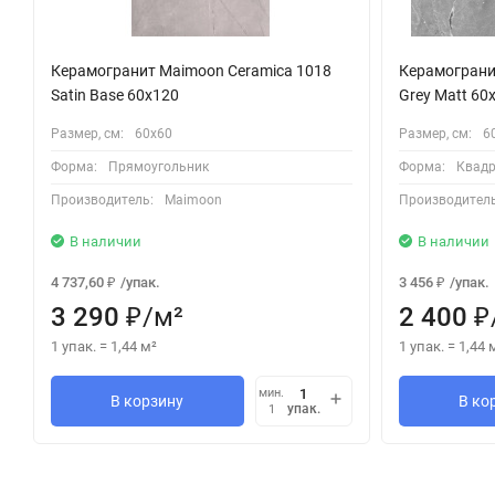
Керамогранит Maimoon Ceramica 1018
Керамогранит
Satin Base 60x120
Grey Matt 60
Размер, см:
60х60
Размер, см:
6
Форма:
Прямоугольник
Форма:
Квадр
Производитель:
Maimoon
Производитель
В наличии
В наличии
4 737,60
/
упак.
3 456
/
упак.
₽
₽
3 290
/
м²
2 400
₽
₽
1 упак.
=
1,44
м²
1 упак.
=
1,44
мин.
В корзину
В ко
упак.
1