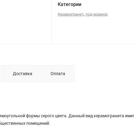
Категории
,
Керамогранит
под мрамор
Доставка
Оплата
рямоугольной
формы серого
цвета. Данный вид керамогранита им
 общественных помещений.