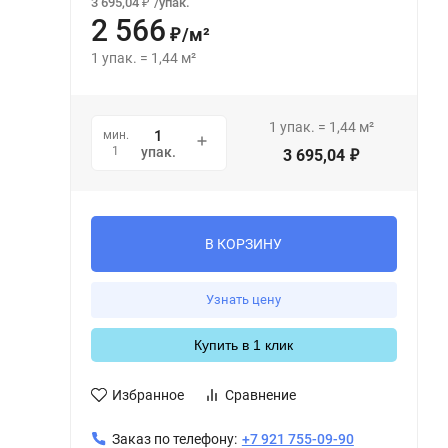
3 695,04
/
упак.
₽
2 566
/
м²
₽
1
упак.
=
1,44
м²
1
упак.
=
1,44
м²
мин.
1
упак.
3 695,04
₽
В КОРЗИНУ
Узнать цену
Купить в 1 клик
Избранное
Сравнение
Заказ по телефону:
+7 921 755-09-90