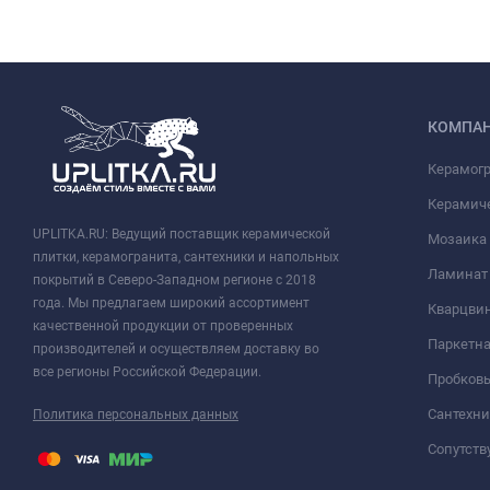
КОМПА
Керамог
Керамич
UPLITKA.RU: Ведущий поставщик керамической
Мозаика
плитки, керамогранита, сантехники и напольных
Ламинат
покрытий в Северо-Западном регионе с 2018
года. Мы предлагаем широкий ассортимент
Кварцви
качественной продукции от проверенных
Паркетна
производителей и осуществляем доставку во
все регионы Российской Федерации.
Пробков
Сантехни
Политика персональных данных
Сопутст