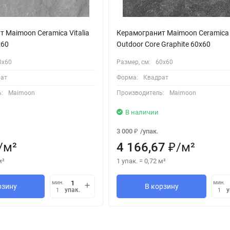
 Maimoon Ceramica Vitalia
Керамогранит Maimoon Ceramica
х60
Outdoor Core Graphite 60x60
0х60
Размер, см:
60х60
ат
Форма:
Квадрат
:
Maimoon
Производитель:
Maimoon
В наличии
3 000
/
упак.
₽
/
м²
4 166,67
/
м²
₽
м²
1 упак.
=
0,72
м²
мин.
мин.
рзину
В корзину
упак.
у
1
1