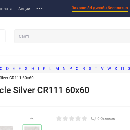
Закажи 3d дизайн бесплатно
оплата
Акции
C
D
E
F
G
H
I
K
L
M
N
P
Q
R
S
T
V
W
К
П
0
Silver CR111 60x60
le Silver CR111 60x60
0 Отзывов
‹