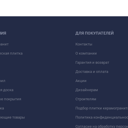
НИЯ
ДЛЯ ПОКУПАТЕЛЕЙ
ранит
Контакты
еская плитка
О компании
Гарантия и возврат
Доставка и оплата
нил
Акции
я доска
Дизайнерам
ые покрытия
Строителям
ка
Подбор плитки керамогранит
вующие товары
Политика конфиденциально
Согласие на обработку перс