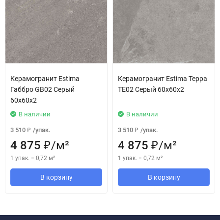
Керамогранит Estima
Керамогранит Estima Терра
Габбро GB02 Серый
TE02 Серый 60x60x2
60x60x2
В наличии
В наличии
3 510
/
упак.
3 510
/
упак.
₽
₽
4 875
/
м²
4 875
/
м²
₽
₽
1 упак.
=
0,72
м²
1 упак.
=
0,72
м²
В корзину
В корзину