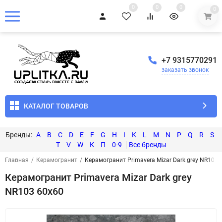
0
0
0
0
+7 9315770291
заказать звонок
КАТАЛОГ ТОВАРОВ
A
B
C
D
E
F
G
H
I
K
L
M
N
P
Q
R
S
T
V
W
К
П
0-9
Главная
/
Керамогранит
/
Керамогранит Primavera Mizar Dark grey NR103 
Керамогранит Primavera Mizar Dark grey
NR103 60x60