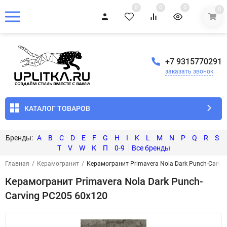
0
0
0
0
+7 9315770291
заказать звонок
КАТАЛОГ ТОВАРОВ
A
B
C
D
E
F
G
H
I
K
L
M
N
P
Q
R
S
T
V
W
К
П
0-9
Главная
/
Керамогранит
/
Керамогранит Primavera Nola Dark Punch-Carvi
Керамогранит Primavera Nola Dark Punch-
Carving PC205 60x120