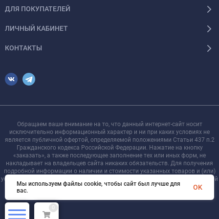
ДЛЯ ПОКУПАТЕЛЕЙ
ЛИЧНЫЙ КАБИНЕТ
КОНТАКТЫ
Обращаем ваше внимание на то, что данный интернет-сайт носит
исключительно информационный характер и ни при каких условиях не
является публичной офертой, определяемой положениями Статьи 437 п.2
Гражданского кодекса Российской Федерации. Нажатие на кнопку
«заказать», а также последующее заполнение тех или иных форм, не
накладывает на владельцев сайта никаких обязательств. Для получения
подробной информации о наличии и стоимости указанных товаров и (или)
услуг, пожалуйста, обращайтесь к менеджеру сайта с помощью специальной
Мы используем файлы cookie, чтобы сайт был лучше для
формы связи или по телефону +7 921 755-09-90
OK
вас.
0