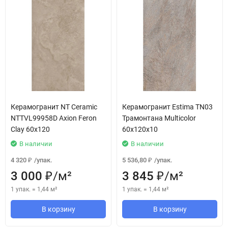
Керамогранит NT Ceramic
Керамогранит Estima TN03
NTTVL99958D Axion Feron
Трамонтана Multicolor
Clay 60x120
60x120x10
В наличии
В наличии
4 320
/
упак.
5 536,80
/
упак.
₽
₽
3 000
/
м²
3 845
/
м²
₽
₽
1 упак.
=
1,44
м²
1 упак.
=
1,44
м²
В корзину
В корзину