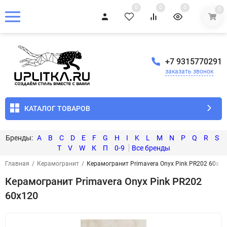
0
0
0
0
+7 9315770291
заказать звонок
КАТАЛОГ ТОВАРОВ
A
B
C
D
E
F
G
H
I
K
L
M
N
P
Q
R
S
T
V
W
К
П
0-9
Главная
/
Керамогранит
/
Керамогранит Primavera Onyx Pink PR202 60x12
Керамогранит Primavera Onyx Pink PR202
60x120