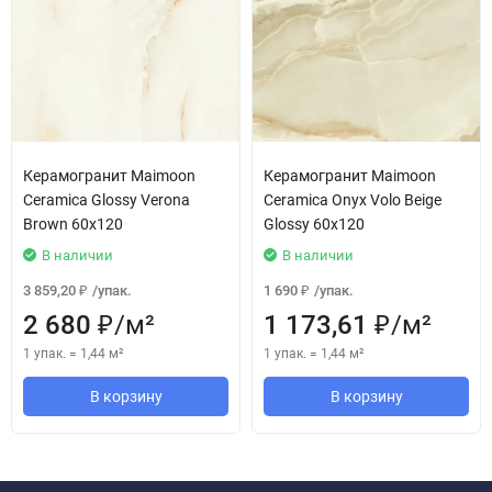
Керамогранит Maimoon
Керамогранит Maimoon
Ceramica Glossy Verona
Ceramica Onyx Volo Beige
Brown 60х120
Glossy 60х120
В наличии
В наличии
3 859,20
/
упак.
1 690
/
упак.
₽
₽
2 680
/
м²
1 173,61
/
м²
₽
₽
1 упак.
=
1,44
м²
1 упак.
=
1,44
м²
В корзину
В корзину