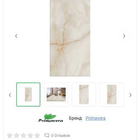
‹
›
‹
›
Бренд:
Primavera
0 Отзывов