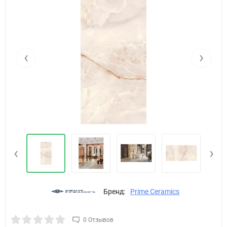
‹
›
‹
›
Бренд:
Prime Ceramics
0 Отзывов