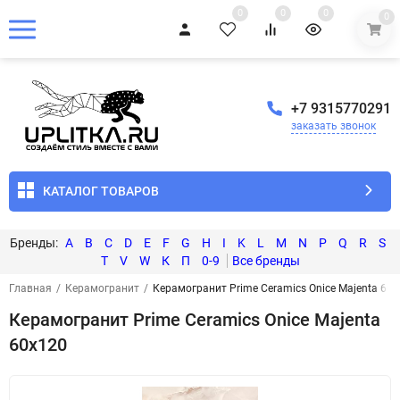
0
0
0
0
+7 9315770291
заказать звонок
КАТАЛОГ ТОВАРОВ
A
B
C
D
E
F
G
H
I
K
L
M
N
P
Q
R
S
T
V
W
К
П
0-9
Главная
/
Керамогранит
/
Керамогранит Prime Ceramics Onice Majenta 60
Керамогранит Prime Ceramics Onice Majenta
60x120