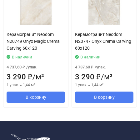
Керамогранит Neodom
Керамогранит Neodom
N20749 Onyx Magic Crema
N20747 Onyx Crema Carving
Carving 60x120
60x120
В наличии
В наличии
4 737,60
/
упак.
4 737,60
/
упак.
₽
₽
3 290
/
м²
3 290
/
м²
₽
₽
1 упак.
=
1,44
м²
1 упак.
=
1,44
м²
В корзину
В корзину