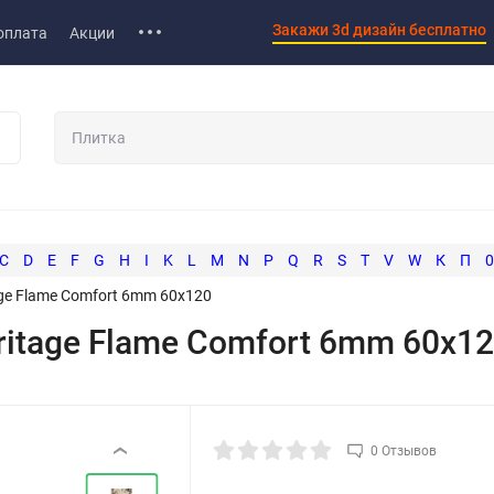
Закажи 3d дизайн бесплатно
оплата
Акции
C
D
E
F
G
H
I
K
L
M
N
P
Q
R
S
T
V
W
К
П
0
ge Flame Comfort 6mm 60x120
ritage Flame Comfort 6mm 60x1
0 Отзывов
‹