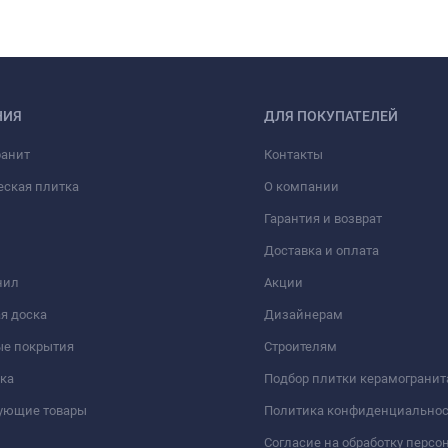
НИЯ
ДЛЯ ПОКУПАТЕЛЕЙ
ранит
Контакты
еская плитка
О компании
Гарантия и возврат
Доставка и оплата
нил
Акции
я доска
Дизайнерам
ые покрытия
Строителям
ка
Подбор плитки керамогранит
вующие товары
Политика конфиденциально
Согласие на обработку перс