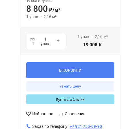
19 008
/
упак.
₽
8 800
/
м²
₽
1
упак.
=
2,16
м²
1
упак.
=
2,16
м²
мин.
1
упак.
19 008
₽
В КОРЗИНУ
Узнать цену
Купить в 1 клик
Избранное
Сравнение
Заказ по телефону:
+7 921 755-09-90