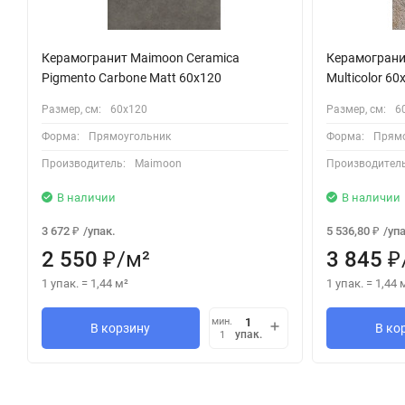
Керамогранит Maimoon Ceramica
Керамограни
Pigmento Carbone Matt 60х120
Multicolor 6
Размер, см:
60х120
Размер, см:
6
Форма:
Прямоугольник
Форма:
Прямо
Производитель:
Maimoon
Производитель
В наличии
В наличии
3 672
/
упак.
5 536,80
/
упа
₽
₽
2 550
/
м²
3 845
₽
₽
1 упак.
=
1,44
м²
1 упак.
=
1,44
мин.
В корзину
В ко
упак.
1