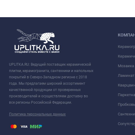
КОМПА
Керамог
Керамич
UPLITKA.RU: Ведущий поставщик керамической
Мозаика
плитки, керамогранита, сантехники и напольных
Ламинат
покрытий в Северо-Западном регионе с 2018
года. Мы предлагаем широкий ассортимент
Кварцви
качественной продукции от проверенных
Паркетна
производителей и осуществляем доставку во
все регионы Российской Федерации.
Пробков
Сантехни
Политика персональных данных
Сопутст