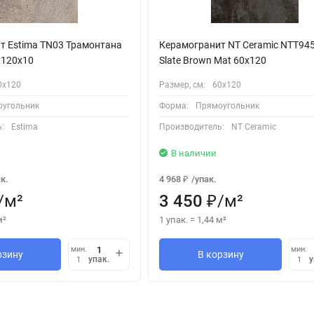
т Estima TN03 Трамонтана
Керамогранит NT Ceramic NTT94
0x120x10
Slate Brown Mat 60x120
0х120
Размер, см:
60х120
угольник
Форма:
Прямоугольник
:
Estima
Производитель:
NT Ceramic
В наличии
к.
4 968
/
упак.
₽
/
м²
3 450
/
м²
₽
м²
1 упак.
=
1,44
м²
мин.
мин.
рзину
В корзину
упак.
у
1
1