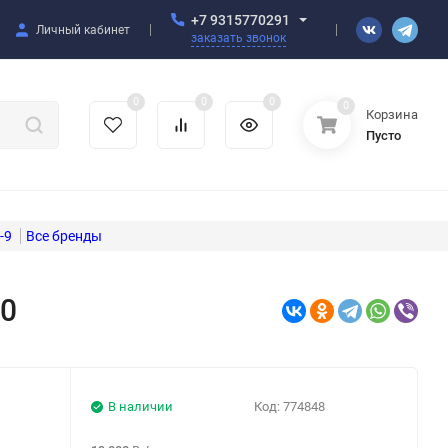
+7 9315770291
Личный кабинет
заказать звонок
0
0
0
0
Корзина
Пусто
-9
20
В наличии
Код:
774848