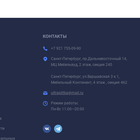
КОНТАКТЫ
+7 921 755-09-90
Санкт-Петербург, пр.Дальневосточный 14,
МЦ Мебельвуд, 2 этаж, секция 240
Санкт-Петербург, ул.Варшавская 3 к.1,
Мебельный Континент, 4 этаж , секция 462
ultraplitka@mail.ru
Режим работы:
Пн-Вс 11:00—20:00
а
сти
ональных