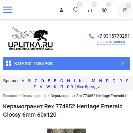
0
0
0
0
+7 9315770291
заказать звонок
КАТАЛОГ ТОВАРОВ
A
B
C
D
E
F
G
H
I
K
L
M
N
P
Q
R
S
T
V
W
К
П
0-9
Главная
/
Керамогранит
/
Керамогранит Rex 774852 Heritage Emerald Glo
Керамогранит Rex 774852 Heritage Emerald
Glossy 6mm 60x120