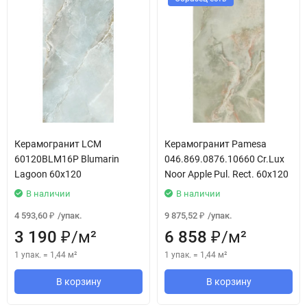
Керамогранит LCM
Керамогранит Pamesa
60120BLM16P Blumarin
046.869.0876.10660 Cr.Lux
Lagoon 60x120
Noor Apple Pul. Rect. 60x120
В наличии
В наличии
4 593,60
/
упак.
9 875,52
/
упак.
₽
₽
3 190
/
м²
6 858
/
м²
₽
₽
1 упак.
=
1,44
м²
1 упак.
=
1,44
м²
В корзину
В корзину