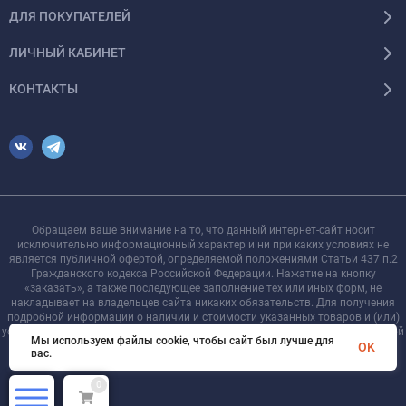
ДЛЯ ПОКУПАТЕЛЕЙ
ЛИЧНЫЙ КАБИНЕТ
КОНТАКТЫ
Обращаем ваше внимание на то, что данный интернет-сайт носит
исключительно информационный характер и ни при каких условиях не
является публичной офертой, определяемой положениями Статьи 437 п.2
Гражданского кодекса Российской Федерации. Нажатие на кнопку
«заказать», а также последующее заполнение тех или иных форм, не
накладывает на владельцев сайта никаких обязательств. Для получения
подробной информации о наличии и стоимости указанных товаров и (или)
услуг, пожалуйста, обращайтесь к менеджеру сайта с помощью специальной
Мы используем файлы cookie, чтобы сайт был лучше для
формы связи или по телефону +7 921 755-09-90
OK
вас.
0