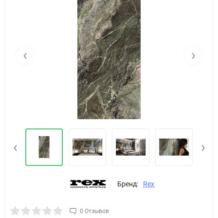
‹
›
‹
›
Бренд:
Rex
0 Отзывов