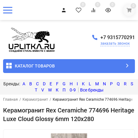
0
0
0
0
+7 9315770291
заказать звонок
КАТАЛОГ ТОВАРОВ
A
B
C
D
E
F
G
H
I
K
L
M
N
P
Q
R
S
T
V
W
К
П
0-9
Главная
/
Керамогранит
/
Керамогранит Rex Ceramiche 774696 Heritage L
Керамогранит Rex Ceramiche 774696 Heritage
Luxe Cloud Glossy 6mm 120x280