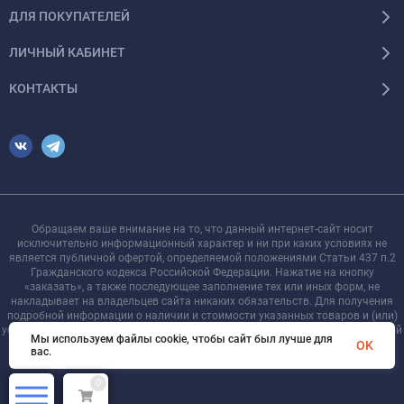
ДЛЯ ПОКУПАТЕЛЕЙ
ЛИЧНЫЙ КАБИНЕТ
КОНТАКТЫ
Обращаем ваше внимание на то, что данный интернет-сайт носит
исключительно информационный характер и ни при каких условиях не
является публичной офертой, определяемой положениями Статьи 437 п.2
Гражданского кодекса Российской Федерации. Нажатие на кнопку
«заказать», а также последующее заполнение тех или иных форм, не
накладывает на владельцев сайта никаких обязательств. Для получения
подробной информации о наличии и стоимости указанных товаров и (или)
услуг, пожалуйста, обращайтесь к менеджеру сайта с помощью специальной
Мы используем файлы cookie, чтобы сайт был лучше для
формы связи или по телефону +7 921 755-09-90
OK
вас.
0