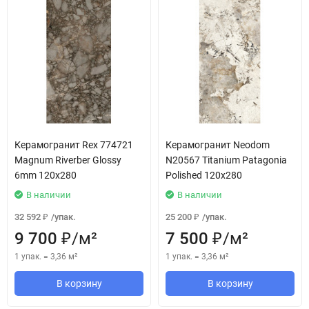
Керамогранит Rex 774721
Керамогранит Neodom
Magnum Riverber Glossy
N20567 Titanium Patagonia
6mm 120x280
Polished 120x280
В наличии
В наличии
32 592
/
упак.
25 200
/
упак.
₽
₽
9 700
/
м²
7 500
/
м²
₽
₽
1 упак.
=
3,36
м²
1 упак.
=
3,36
м²
В корзину
В корзину