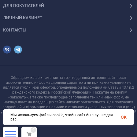
ДЛЯ ПОКУПАТЕЛЕЙ
ЛИЧНЫЙ КАБИНЕТ
КОНТАКТЫ
Обращаем ваше внимание на то, что данный интернет-сайт носит
исключительно информационный характер и ни при каких условиях не
является публичной офертой, определяемой положениями Статьи 437 п.2
Гражданского кодекса Российской Федерации. Нажатие на кнопку
«заказать», а также последующее заполнение тех или иных форм, не
накладывает на владельцев сайта никаких обязательств. Для получения
подробной информации о наличии и стоимости указанных товаров и (или)
услуг, пожалуйста, обращайтесь к менеджеру сайта с помощью специальной
Мы используем файлы cookie, чтобы сайт был лучше для
формы связи или по телефону +7 921 755-09-90
OK
вас.
0