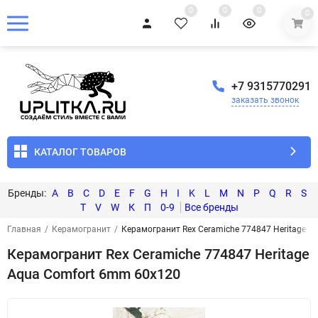
0
0
0
0
+7 9315770291
заказать звонок
КАТАЛОГ ТОВАРОВ
A
B
C
D
E
F
G
H
I
K
L
M
N
P
Q
R
S
T
V
W
К
П
0-9
Главная
/
Керамогранит
/
Керамогранит Rex Ceramiche 774847 Heritage 
Керамогранит Rex Ceramiche 774847 Heritage
Aqua Comfort 6mm 60x120