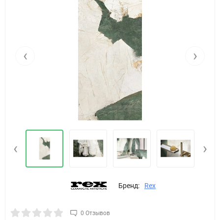
‹
›
‹
›
Бренд:
Rex
0 Отзывов