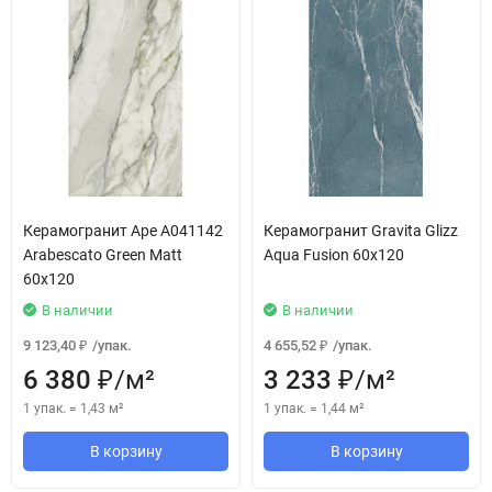
Керамогранит Ape A041142
Керамогранит Gravita Glizz
Arabescato Green Matt
Aqua Fusion 60x120
60x120
В наличии
В наличии
9 123,40
/
упак.
4 655,52
/
упак.
₽
₽
6 380
/
м²
3 233
/
м²
₽
₽
1 упак.
=
1,43
м²
1 упак.
=
1,44
м²
В корзину
В корзину