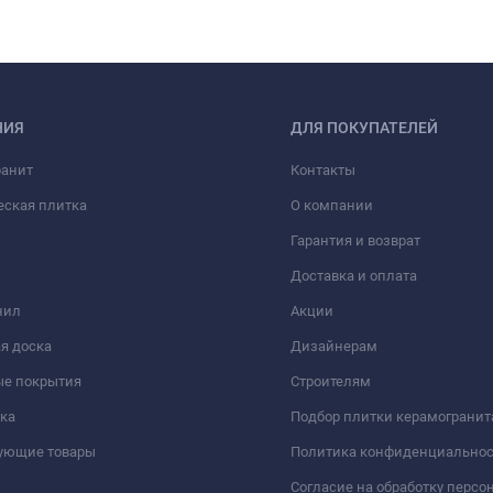
НИЯ
ДЛЯ ПОКУПАТЕЛЕЙ
ранит
Контакты
еская плитка
О компании
Гарантия и возврат
Доставка и оплата
нил
Акции
я доска
Дизайнерам
ые покрытия
Строителям
ка
Подбор плитки керамогранит
вующие товары
Политика конфиденциально
Согласие на обработку перс