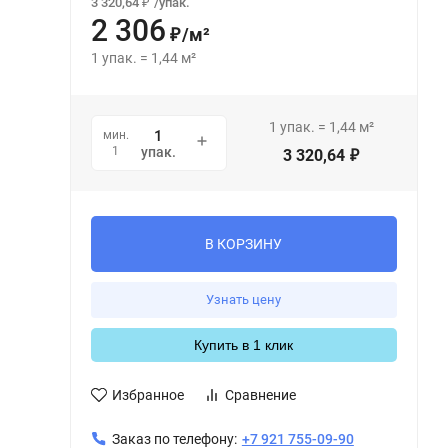
3 320,64
/
упак.
₽
2 306
/
м²
₽
1
упак.
=
1,44
м²
1
упак.
=
1,44
м²
мин.
1
упак.
3 320,64
₽
В КОРЗИНУ
Узнать цену
Купить в 1 клик
Избранное
Сравнение
Заказ по телефону:
+7 921 755-09-90