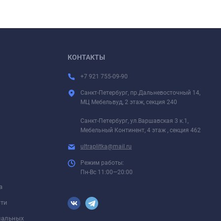
КОНТАКТЫ
+7 921 755-09-90
Санкт-Петербург, пр.Дальневосточный 14,
МЦ Мебельвуд, 2 этаж, секция 240
Санкт-Петербург, ул.Варшавская 3 к.1,
Мебельный Континент, 4 этаж , секция 462
ultraplitka@mail.ru
Режим работы:
Пн-Вс 11:00—20:00
а
сти
ональных