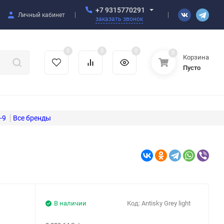
+7 9315770291
Личный кабинет
заказать звонок
0
0
0
0
Корзина
Пусто
-9
В наличии
Код:
Antisky Grey light