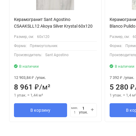
Керамогранит Sant Agostino
Керамогранит
CSAAKSLL12 Akoya Silver Krystal 60x120
Blanco Pulid
Размер, см:
60х120
Размер, см:
6
Форма:
Прямоугольник
Форма:
Прямо
Производитель:
Sant Agostino
Производитель
В наличии
В наличии
12 903,84
/
упак.
7 392
/
упак.
₽
₽
8 961
/
м²
5 280
₽
₽
1 упак.
=
1,44
м²
1 упак.
=
1,4
м
мин.
В корзину
В ко
упак.
1