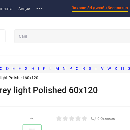
Закажи 3d дизайн бесплатно
оплата
Акции
C
D
E
F
G
H
I
K
L
M
N
P
Q
R
S
T
V
W
К
П
0
light Polished 60x120
ey light Polished 60x120
0 Отзывов
‹