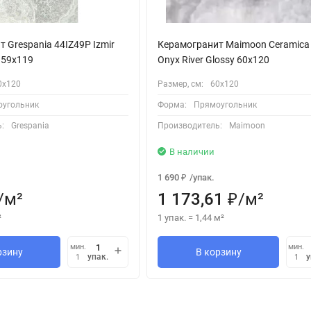
 Grespania 44IZ49P Izmir
Керамогранит Maimoon Ceramica 
o 59x119
Onyx River Glossy 60х120
0х120
Размер, см:
60х120
угольник
Форма:
Прямоугольник
:
Grespania
Производитель:
Maimoon
В наличии
1 690
/
упак.
₽
/
м²
1 173,61
/
м²
₽
²
1 упак.
=
1,44
м²
мин.
мин.
рзину
В корзину
упак.
у
1
1