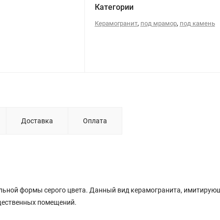
Категории
,
,
Керамогранит
под мрамор
под камень
Доставка
Оплата
ьной формы серого цвета. Данный вид керамогранита, имитирую
общественных помещений.