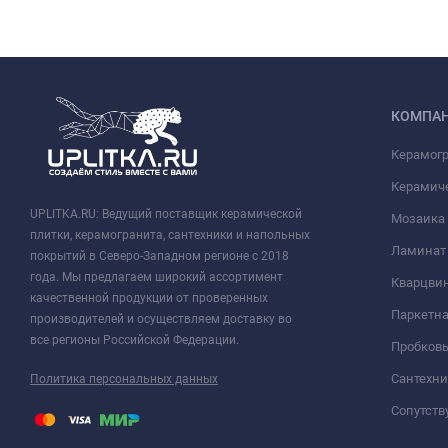
КОМПА
Керамог
Керамич
UPLITKA.RU: Ведущий поставщик керамической
Мозаика
плитки, керамогранита, сантехники и напольных
Ламинат
покрытий в Северо-Западном регионе с 2018
года. Мы предлагаем широкий ассортимент
Кварцви
качественной продукции от проверенных
Паркетна
производителей и осуществляем доставку во
все регионы Российской Федерации.
Пробков
Сантехни
Политика персональных данных
Сопутст