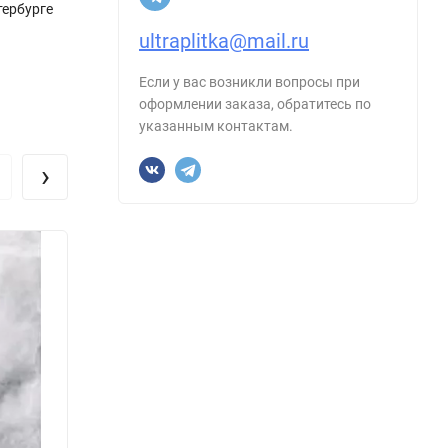
тербурге
ultraplitka@mail.ru
Если у вас возникли вопросы при
оформлении заказа, обратитесь по
указанным контактам.
›
Керамогранит Duna RP-145030 Onyx
Керам
Prima Gris 120x60
Mercu
Размер, см:
60х120
Размер
Форма:
Прямоугольник
Форма
Производитель:
Duna
Произ