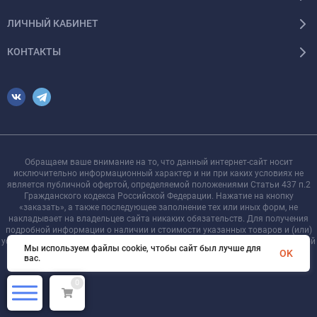
ЛИЧНЫЙ КАБИНЕТ
КОНТАКТЫ
Обращаем ваше внимание на то, что данный интернет-сайт носит
исключительно информационный характер и ни при каких условиях не
является публичной офертой, определяемой положениями Статьи 437 п.2
Гражданского кодекса Российской Федерации. Нажатие на кнопку
«заказать», а также последующее заполнение тех или иных форм, не
накладывает на владельцев сайта никаких обязательств. Для получения
подробной информации о наличии и стоимости указанных товаров и (или)
услуг, пожалуйста, обращайтесь к менеджеру сайта с помощью специальной
Мы используем файлы cookie, чтобы сайт был лучше для
формы связи или по телефону +7 921 755-09-90
OK
вас.
0