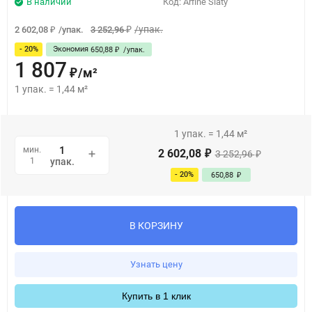
В наличии
Код:
Arfine Slaty
/
упак.
2 602,08
/
упак.
3 252,96
₽
₽
- 20%
Экономия
650,88
/
упак.
₽
1 807
/
м²
₽
1
упак.
=
1,44
м²
1
упак.
=
1,44
м²
мин.
2 602,08
3 252,96
₽
₽
1
упак.
- 20%
650,88
₽
В КОРЗИНУ
Узнать цену
Купить в 1 клик