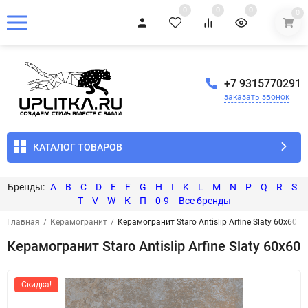
0
0
0
0
+7 9315770291
заказать звонок
КАТАЛОГ ТОВАРОВ
A
B
C
D
E
F
G
H
I
K
L
M
N
P
Q
R
S
T
V
W
К
П
0-9
Главная
/
Керамогранит
/
Керамогранит Staro Antislip Arfine Slaty 60x60
Керамогранит Staro Antislip Arfine Slaty 60x60
Скидка!