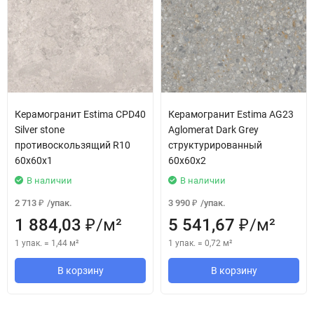
Керамогранит Estima CPD40
Керамогранит Estima AG23
Silver stone
Aglomerat Dark Grey
противоскользящий R10
структурированный
60x60x1
60x60x2
В наличии
В наличии
2 713
/
упак.
3 990
/
упак.
₽
₽
1 884,03
/
м²
5 541,67
/
м²
₽
₽
1 упак.
=
1,44
м²
1 упак.
=
0,72
м²
В корзину
В корзину