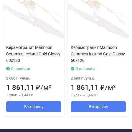
Керамогранит Maimoon
Керамогранит Maimoon
Ceramica Iceland Gold Glossy
Ceramica Iceland Gold Glossy
60х120
60х120
В наличии
В наличии
2 680
/
упак.
2 680
/
упак.
₽
₽
1 861,11
/
м²
1 861,11
/
м²
₽
₽
1 упак.
=
1,44
м²
1 упак.
=
1,44
м²
В корзину
В корзину