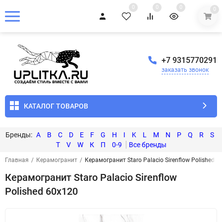
0
0
0
0
+7 9315770291
заказать звонок
КАТАЛОГ ТОВАРОВ
A
B
C
D
E
F
G
H
I
K
L
M
N
P
Q
R
S
T
V
W
К
П
0-9
Главная
/
Керамогранит
/
Керамогранит Staro Palacio Sirenflow Polished 6
Керамогранит Staro Palacio Sirenflow
Polished 60x120